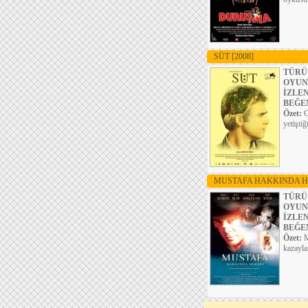
SÜT
[2008]
TÜRÜ
OYUN
İZLE
BEĞE
Özet:
G
yetişti
MUSTAFA HAKKINDA H
TÜRÜ
OYUN
İZLE
BEĞE
Özet:
M
kazayla