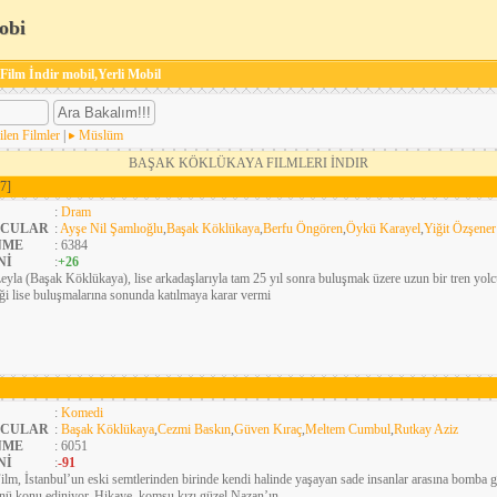
obi
 Film İndir mobil,Yerli Mobil
ilen Filmler
|
Müslüm
BAŞAK KÖKLÜKAYA FILMLERI İNDIR
7]
:
Dram
CULAR
:
Ayşe Nil Şamlıoğlu
,
Başak Köklükaya
,
Berfu Öngören
,
Öykü Karayel
,
Yiğit Özşener
NME
: 6384
Nİ
:
+26
eyla (Başak Köklükaya), lise arkadaşlarıyla tam 25 yıl sonra buluşmak üzere uzun bir tren yolc
ği lise buluşmalarına sonunda katılmaya karar vermi
:
Komedi
CULAR
:
Başak Köklükaya
,
Cezmi Baskın
,
Güven Kıraç
,
Meltem Cumbul
,
Rutkay Aziz
NME
: 6051
Nİ
:
-91
ilm, İstanbul’un eski semtlerinden birinde kendi halinde yaşayan sade insanlar arasına bomba gi
ü konu ediniyor. Hikaye, komşu kızı güzel Nazan’ın