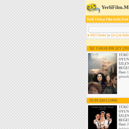
YerliFilm.M
Yerli Türkçe Film indir,Yerli
HD Filmler
|
En Çok İndir
İŞE YARAR BIR ŞEY
[201
TÜRÜ
OYUN
İZLE
BEĞE
Özet:
L
gitmedi
DURUŞMA
[1999]
TÜRÜ
OYUN
İZLE
BEĞE
Özet:
F
öyküsün