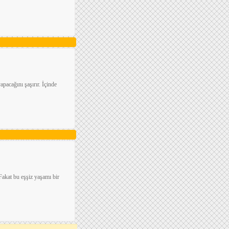
apacağını şaşırır. İçinde
Fakat bu eşşiz yaşamı bir