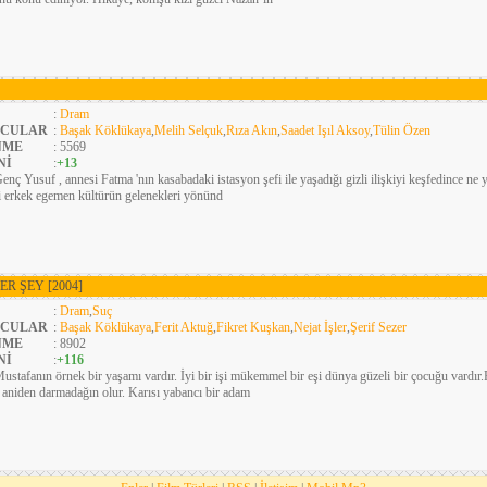
:
Dram
CULAR
:
Başak Köklükaya
,
Melih Selçuk
,
Rıza Akın
,
Saadet Işıl Aksoy
,
Tülin Özen
NME
: 5569
Nİ
:
+13
enç Yusuf , annesi Fatma 'nın kasabadaki istasyon şefi ile yaşadığı gizli ilişkiyi keşfedince ne y
ği erkek egemen kültürün gelenekleri yönünd
ER ŞEY
[2004]
:
Dram
,
Suç
CULAR
:
Başak Köklükaya
,
Ferit Aktuğ
,
Fikret Kuşkan
,
Nejat İşler
,
Şerif Sezer
NME
: 8902
Nİ
:
+116
ustafanın örnek bir yaşamı vardır. İyi bir işi mükemmel bir eşi dünya güzeli bir çocuğu vardır.
 aniden darmadağın olur. Karısı yabancı bir adam