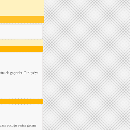
ini ele geçirirler. Türkiye'ye
bizans çocuğu yerine geçene