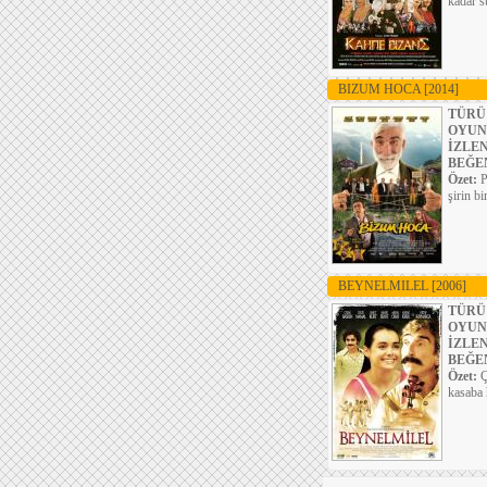
kadar s
BIZUM HOCA
[2014]
TÜRÜ
OYUN
İZLE
BEĞE
Özet:
P
şirin b
BEYNELMILEL
[2006]
TÜRÜ
OYUN
İZLE
BEĞE
Özet:
Ç
kasaba 