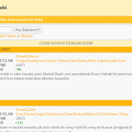
obi
 Film İndir mobil,Yerli Mobil
ilen Filmler
|
Müslüm
CEZMI BASKIN FILMLERI İNDIR
K
[2007]
:
Komedi
,
Macera
CULAR
:
Cengiz Küçükayvaz
,
Ceyhun Yılmaz
,
Cezmi Baskın
,
Peker Açıkalın
,
Şafak Sezer
NME
: 43471
Nİ
:
+96
evimli ve sakar hırsızlar çetesi Maskeli Beşler yeni maceralarında Kuzey Irak'taki bir petrol tesis
etrol boru hattının kontrolünü ülkemize kazandırm
:
Komedi
,
Tarih
CULAR
:
Cem Davran
,
Cengiz Küçükayvaz
,
Cezmi Baskın
,
Mehmet Ali Erbil
,
Sümer Tilmaç
NME
: 28151
Nİ
:
+133
izans ve nacarlar arasında çok uzun süredir bir savaş vardır.Bu savaş taa ki nacar çucuğunun 