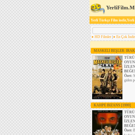
YerliFilm.M
Yerli Türkçe Film indir,Yerli
HD Filmler
|
En Çok İndir
MASKELI BEŞLER: IRA
TÜRÜ
OYUN
İZLE
BEĞE
Özet:
S
giden p
KAHPE BIZANS
[1999]
TÜRÜ
OYUN
İZLE
BEĞE
Özet:
B