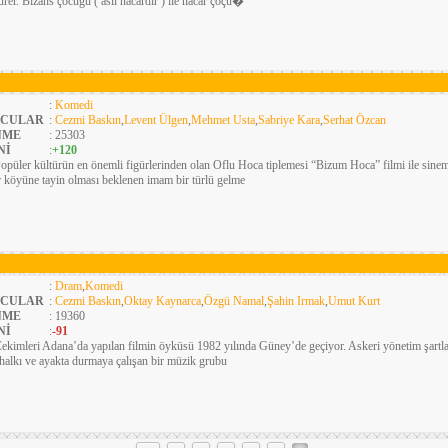
ürer. Bizans çocuğu ( aslı nacardır ) ile nacar çoçu�
:
Komedi
CULAR
:
Cezmi Baskın
,
Levent Ülgen
,
Mehmet Usta
,
Sabriye Kara
,
Serhat Özcan
NME
: 25303
Nİ
:
+120
opüler kültürün en önemli figürlerinden olan Oflu Hoca tiplemesi “Bizum Hoca” filmi ile sine
ir köyüne tayin olması beklenen imam bir türlü gelme
:
Dram
,
Komedi
CULAR
:
Cezmi Baskın
,
Oktay Kaynarca
,
Özgü Namal
,
Şahin Irmak
,
Umut Kurt
NME
: 19360
Nİ
:
-91
ekimleri Adana’da yapılan filmin öyküsü 1982 yılında Güney’de geçiyor. Askeri yönetim şartl
halkı ve ayakta durmaya çalışan bir müzik grubu