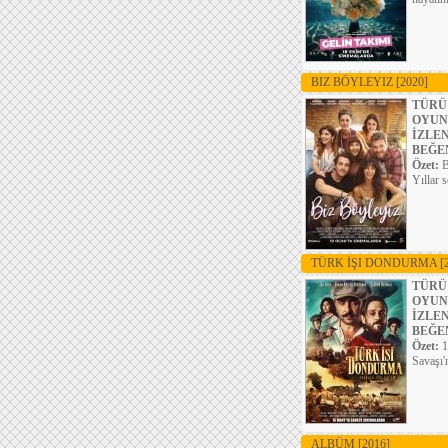
BIZ BÖYLEYIZ
[2020]
TÜRÜ
OYUN
İZLE
BEĞE
Özet:
B
Yıllar 
TÜRK İŞI DONDURMA
[
TÜRÜ
OYUN
İZLE
BEĞE
Özet:
1
Savaşı'
ALBÜM
[2016]