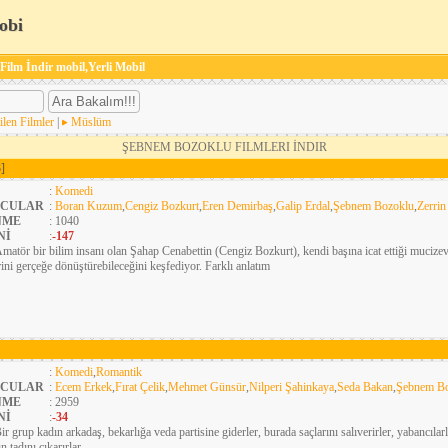
obi
 Film İndir mobil,Yerli Mobil
ilen Filmler
|
Müslüm
ŞEBNEM BOZOKLU FILMLERI İNDIR
]
:
Komedi
CULAR
:
Boran Kuzum
,
Cengiz Bozkurt
,
Eren Demirbaş
,
Galip Erdal
,
Şebnem Bozoklu
,
Zerri
NME
: 1040
Nİ
:
-147
matör bir bilim insanı olan Şahap Cenabettin (Cengiz Bozkurt), kendi başına icat ettiği mucizev
rini gerçeğe dönüştürebileceğini keşfediyor. Farklı anlatım
:
Komedi
,
Romantik
CULAR
:
Ecem Erkek
,
Fırat Çelik
,
Mehmet Günsür
,
Nilperi Şahinkaya
,
Seda Bakan
,
Şebnem B
NME
: 2959
Nİ
:
-34
ir grup kadın arkadaş, bekarlığa veda partisine giderler, burada saçlarını salıverirler, yabancılarla
n tadını çıkarırlar.