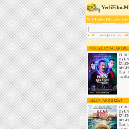
YerliFilm.M
Yerli Türkçe Film indir,Yerli
HD Filmler
|
En Çok İndir
MUCIZE AYNALAR
[2023
TÜRÜ
OYUN
İZLE
BEĞE
Özet:
A
hayalle
GELIN TAKIMI
[2024]
TÜRÜ
OYUN
İZLE
BEĞE
Özet:
B
hayatını