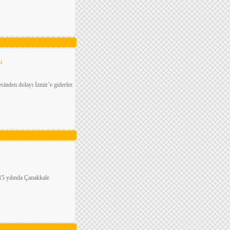
u
sinden dolayı İzmir’e giderler.
915 yılında Çanakkale