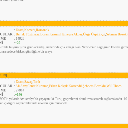
:
Dram
,
Komedi
,
Romantik
CULAR
:
Berrak Tüzünataç
,
Boran Kuzum
,
Hümeyra Akbay
,
Özge Özpirinçci
,
Şebnem Bozokl
NME
: 14929
Nİ
:
+20
irlikte büyümüş bir grup arkadaş, üstlerinde çok emeği olan Nezihe’nin sağlığının kötüye gitme
sonra sadece birkaç günlüğüne bir araya
2019]
:
Dram
,
Savaş
,
Tarih
CULAR
:
Ali Atay
,
Caner Kurtaran
,
Erkan Kolçak Köstendil
,
Şebnem Bozoklu
,
Will Thorp
NME
: 27914
Nİ
:
+146
900'lü yıllarda Avustralya'da yaşayan iki Türk, geçimlerini dondurma satarak sağlamaktadır. 1
nın çıktığını öğrendiklerinde ülkeleri için mücadele