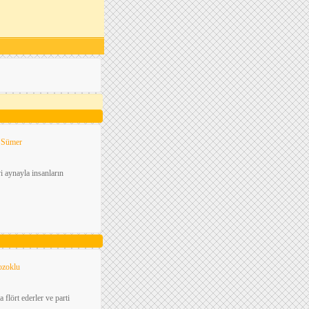
n Sümer
i aynayla insanların
ozoklu
 flört ederler ve parti