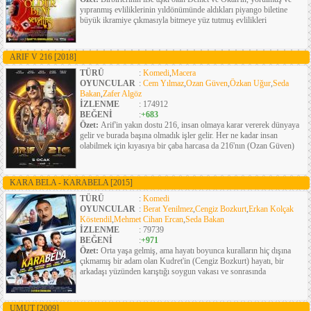
yıpranmış evliliklerinin yıldönümünde aldıkları piyango biletine
büyük ikramiye çıkmasıyla bitmeye yüz tutmuş evlilikleri
ARIF V 216
[2018]
TÜRÜ
:
Komedi
,
Macera
OYUNCULAR
:
Cem Yılmaz
,
Ozan Güven
,
Özkan Uğur
,
Seda
Bakan
,
Zafer Algöz
İZLENME
: 174912
BEĞENİ
:
+683
Özet:
Arif'in yakın dostu 216, insan olmaya karar vererek dünyaya
gelir ve burada başına olmadık işler gelir. Her ne kadar insan
olabilmek için kıyasıya bir çaba harcasa da 216'nın (Ozan Güven)
KARA BELA - KARABELA
[2015]
TÜRÜ
:
Komedi
OYUNCULAR
:
Berat Yenilmez
,
Cengiz Bozkurt
,
Erkan Kolçak
Köstendil
,
Mehmet Cihan Ercan
,
Seda Bakan
İZLENME
: 79739
BEĞENİ
:
+971
Özet:
Orta yaşa gelmiş, ama hayatı boyunca kuralların hiç dışına
çıkmamış bir adam olan Kudret'in (Cengiz Bozkurt) hayatı, bir
arkadaşı yüzünden karıştığı soygun vakası ve sonrasında
UMUT
[2009]