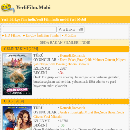
YerliFilm.Mobi
Yerli Türkçe Film indir,Yerli Film İndir mobil,Yerli Mobil
HD Filmler
|
En Çok İndirilen Filmler
|
Müslüm
SEDA BAKAN FILMLERI İNDIR
GELIN TAKIMI
[2024]
TÜRÜ
:
Komedi
,
Romantik
OYUNCULAR
:
Ecem Erkek
,
Fırat Çelik
,
Mehmet Günsür
,
Nilperi
Şahinkaya
,
Seda Bakan
,
Şebnem Bozoklu
İZLENME
: 2967
BEĞENİ
:
-34
Özet:
Bir grup kadın arkadaş, bekarlığa veda partisine giderler,
burada saçlarını salıverirler, yabancılarla flört ederler ve parti
hayatının tadını çıkarırlar.
O.B.S.
[2019]
TÜRÜ
:
Komedi
,
Romantik
OYUNCULAR
:
Açelya Topaloğlu
,
Murat Boz
,
Seda Bakan
,
Seda
Güven
,
Yosi Mizrahi
İZLENME
: 18781
BEĞENİ
:
+36
Özet:
Birbirlerinin lise aşkı olan Demet ve Okan'ın, yorulmuş ve