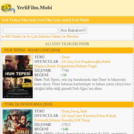
YerliFilm.Mobi
Yerli Türkçe Film indir,Yerli Film İndir mobil,Yerli Mobil
HD Filmler
|
En Çok İndirilen Filmler
|
Müslüm
ALI ATAY FILMLERI İNDIR
NUH TEPESI - NOAH LAND
[2019]
TÜRÜ
:
Dram
OYUNCULAR
:
Ali Atay
,
Arın Kuşaksızoğlu
,
Haluk
Bilginer
,
Hande Doğandemir
,
Mehmet Özgür
İZLENME
: 7740
BEĞENİ
:
+34
Özet:
Nuh Tepesi, orta yaş bunalımında olan Ömer’in hikayesini
konu alıyor. Ömer babasını kaybetmiştir ve babası yarım yüzyıl önce
ektiğini iddia ettiği gizemli Nuh Ağacı’nın altına
TÜRK İŞI DONDURMA
[2019]
TÜRÜ
:
Dram
,
Savaş
,
Tarih
OYUNCULAR
:
Ali Atay
,
Caner Kurtaran
,
Erkan Kolçak
Köstendil
,
Şebnem Bozoklu
,
Will Thorp
İZLENME
: 27915
BEĞENİ
:
+146
Özet:
1900'lü yıllarda Avustralya'da yaşayan iki Türk, geçimlerini