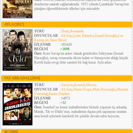
dondurma satarak sağlamaktadır. 1915 yılında Çanakkale Savaşı'nın
çıktığını öğrendiklerinde ülkeleri için mücadele
AYLA
[2017]
TÜRÜ
:
Dram
,
Romantik
OYUNCULAR
:
Ali Atay
,
Çetin Tekindor
,
İsmail Hacıoğlu
,
Lee
Kyung-jin
,
Taner Birsel
İZLENME
: 183426
BEĞENİ
:
+2698
Özet:
Kore Savaşı'na asker olarak gönderilen Süleyman (İsmail
Hacıoğlu), savaş esnasında öksüz kalan ve himayesini aldığı küçük
Koreli kızla sevgi dolu samimi bir bağ kurar. Ayla adını
VAY ARKADAŞ
[2010]
TÜRÜ
:
Aksiyon
,
Komedi
,
Macera
OYUNCULAR
:
Ali Atay
,
Demet Evgar
,
Mete Horozoğlu
,
Mustafa
Üstündağ
,
Rasim Öztekin
İZLENME
: 14973
BEĞENİ
:
+32
Özet:
İstanbul’un kenar mahallerinden birinde yaşayan üç arkadaş
Manik, Tik ve Dildo’nun, mahallenin dışına pek taşmayan sıradan
ama kendi içlerinde hareketli bir şekilde devam eden heyecan,
40
[2009]