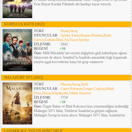
Evin İhtiyar Kurtlar Filminde abi kardeşe hayat verecek.
KURTULUŞ HATTI
[2022]
TÜRÜ
:
Dram
,
Savaş
OYUNCULAR
:
Aybike Turan
,
Benian Dönmez
,
Emin
Gürsoy
,
Gülsim İlhan Ali
,
Yusuf Aytekin
İZLENME
: 2642
BEĞENİ
:
+16
Özet:
Milli Mücadele’nin seyrini değiştiren gizli haberleşme ağının
hikayesini ele alıyor. İstanbul’la Anadolu arasındaki bağı koparmak
isteyen işgal kuvvetlerine karşı bir grup vatanseve
MALAZGIRT 1071
[2022]
TÜRÜ
:
Macera
,
Savaş
,
Tarih
OYUNCULAR
:
Caner Kurtaran
,
Cengiz Coşkun
,
Haluk
Piyes
,
Hasan Küçükçetin
,
Vildan Atasever
İZLENME
: 5759
BEĞENİ
:
+34
Özet:
Özgür Bakar ve Bilal Kalyoncu'nun yönetmenliğini üstlendiği
Malazgirt 1071 filmi, Türklerin Anadolu'ya girişini sağlayan
Malazgirt Savaşı'nı konu alıyor. Malazgirt 1071 filmi, Anadolu'nu
ÇANAKKALE: YOLUN SONU
[2013]