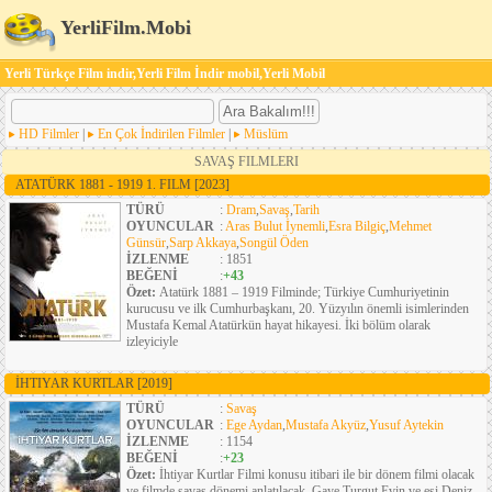
YerliFilm.Mobi
Yerli Türkçe Film indir,Yerli Film İndir mobil,Yerli Mobil
HD Filmler
|
En Çok İndirilen Filmler
|
Müslüm
SAVAŞ FILMLERI
ATATÜRK 1881 - 1919 1. FILM
[2023]
TÜRÜ
:
Dram
,
Savaş
,
Tarih
OYUNCULAR
:
Aras Bulut İynemli
,
Esra Bilgiç
,
Mehmet
Günsür
,
Sarp Akkaya
,
Songül Öden
İZLENME
: 1851
BEĞENİ
:
+43
Özet:
Atatürk 1881 – 1919 Filminde; Türkiye Cumhuriyetinin
kurucusu ve ilk Cumhurbaşkanı, 20. Yüzyılın önemli isimlerinden
Mustafa Kemal Atatürkün hayat hikayesi. İki bölüm olarak
izleyiciyle
İHTIYAR KURTLAR
[2019]
TÜRÜ
:
Savaş
OYUNCULAR
:
Ege Aydan
,
Mustafa Akyüz
,
Yusuf Aytekin
İZLENME
: 1154
BEĞENİ
:
+23
Özet:
İhtiyar Kurtlar Filmi konusu itibari ile bir dönem filmi olacak
ve filmde savaş dönemi anlatılacak. Gaye Turgut Evin ve eşi Deniz