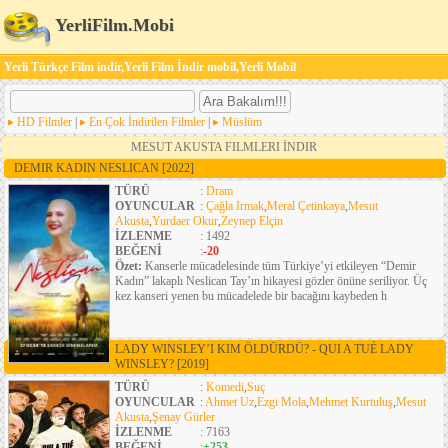
YerliFilm.Mobi
Yerli Türkçe Film indir,Yerli Film İndir mobil,Yerli Mobil
HD Filmler
|
En Çok İndirilen Filmler
|
Müslüm
MESUT AKUSTA FILMLERI İNDIR
DEMIR KADIN NESLICAN
[2022]
TÜRÜ
:
Dram
OYUNCULAR
:
Çağla Irmak
,
Meral Çetinkaya
,
Mesut
Akusta
,
Yurdaer Okur
,
Zeynep Elçin
İZLENME
: 1492
BEĞENİ
:
-20
Özet:
Kanserle mücadelesinde tüm Türkiye’yi etkileyen “Demir
Kadın” lakaplı Neslican Tay’ın hikayesi gözler önüne seriliyor. Üç
kez kanseri yenen bu mücadelede bir bacağını kaybeden h
LADY WINSLEY’I KIM ÖLDÜRDÜ? - QUI A TUÉ LADY
WINSLEY?
[2019]
TÜRÜ
:
Komedi
,
Suç
OYUNCULAR
:
Ahmet Uz
,
Ezgi Mola
,
Mehmet Kurtuluş
,
Mesut
Akusta
,
Şenay Gürler
İZLENME
: 7163
BEĞENİ
:
+253