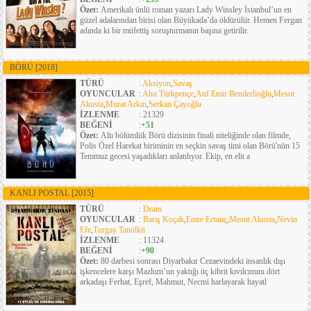
Özet:
Amerikalı ünlü roman yazarı Lady Winsley İstanbul’un en
güzel adalarından birisi olan Büyükada’da öldürülür. Hemen Fergan
adında ki bir müfettiş soruşturmanın başına getirilir.
BÖRÜ
[2018]
TÜRÜ
:
Aksiyon
,
Savaş
OYUNCULAR
:
Ahu Türkpençe
,
Atıf Emir Benderlioğlu
,
Mesut
Akusta
,
Murat Arkın
,
Serkan Çayoğlu
İZLENME
: 21329
BEĞENİ
:
+51
Özet:
Altı bölümlük Börü dizisinin finali niteliğinde olan filmde,
Polis Özel Harekat biriminin en seçkin savaş timi olan Börü'nün 15
Temmuz gecesi yaşadıkları anlatılıyor. Ekip, en elit a
KANLI POSTAL
[2015]
TÜRÜ
:
Dram
OYUNCULAR
:
Barış Koçak
,
Emre Ertunç
,
Mesut Akusta
,
Nevin
Efe
,
Turgay Tanülkü
İZLENME
: 11324
BEĞENİ
:
+90
Özet:
80 darbesi sonrası Diyarbakır Cezaevindeki insanlık dışı
işkencelere karşı Mazlum’un yaktığı üç kibrit kıvılcımını dört
arkadaşı Ferhat, Eşref, Mahmut, Necmi harlayarak hayatl