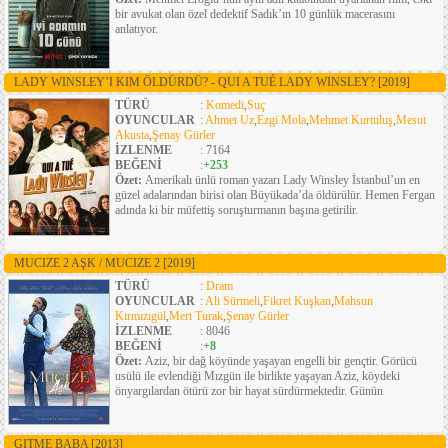
bir avukat olan özel dedektif Sadık’ın 10 günlük macerasını
anlatıyor.
LADY WINSLEY’I KIM ÖLDÜRDÜ? - QUI A TUÉ LADY WINSLEY?
[2019]
TÜRÜ
:
Komedi
,
Suç
OYUNCULAR
:
Ahmet Uz
,
Ezgi Mola
,
Mehmet Kurtuluş
,
Mesut
Akusta
,
Şenay Gürler
İZLENME
: 7164
BEĞENİ
:
+253
Özet:
Amerikalı ünlü roman yazarı Lady Winsley İstanbul’un en
güzel adalarından birisi olan Büyükada’da öldürülür. Hemen Fergan
adında ki bir müfettiş soruşturmanın başına getirilir.
MUCIZE 2 AŞK / MUCIZE 2
[2019]
TÜRÜ
:
Dram
OYUNCULAR
:
Ali Sürmeli
,
Fikret Kuşkan
,
Mahsun
Kırmızıgül
,
Mert Turak
,
Şenay Gürler
İZLENME
: 8046
BEĞENİ
:
+8
Özet:
Aziz, bir dağ köyünde yaşayan engelli bir gençtir. Görücü
usülü ile evlendiği Mızgün ile birlikte yaşayan Aziz, köydeki
önyargılardan ötürü zor bir hayat sürdürmektedir. Günün
GITME BABA
[2013]