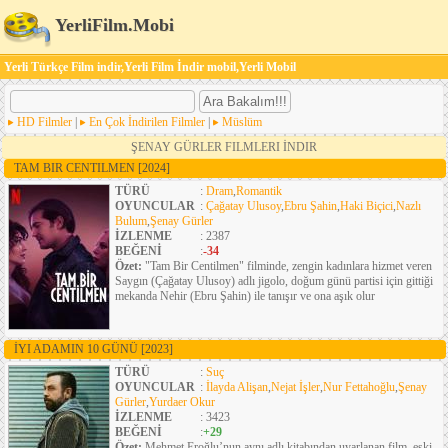
YerliFilm.Mobi
Yerli Türkçe Film indir,Yerli Film İndir mobil,Yerli Mobil
HD Filmler
|
En Çok İndirilen Filmler
|
Müslüm
ŞENAY GÜRLER FILMLERI İNDIR
TAM BIR CENTILMEN
[2024]
TÜRÜ
:
Dram
,
Romantik
OYUNCULAR
:
Çağatay Ulusoy
,
Ebru Şahin
,
Haki Biçici
,
Nazlı
Bulum
,
Şenay Gürler
İZLENME
: 2387
BEĞENİ
:
-34
Özet:
"Tam Bir Centilmen" filminde, zengin kadınlara hizmet veren
Saygın (Çağatay Ulusoy) adlı jigolo, doğum günü partisi için gittiği
mekanda Nehir (Ebru Şahin) ile tanışır ve ona aşık olur
İYI ADAMIN 10 GÜNÜ
[2023]
TÜRÜ
:
Suç
OYUNCULAR
:
İlayda Alişan
,
Nejat İşler
,
Nur Fettahoğlu
,
Şenay
Gürler
,
Yurdaer Okur
İZLENME
: 3423
BEĞENİ
:
+29
Özet:
Mehmet Eroğlu’nun aynı adlı kitabından uyarlanan film, eski