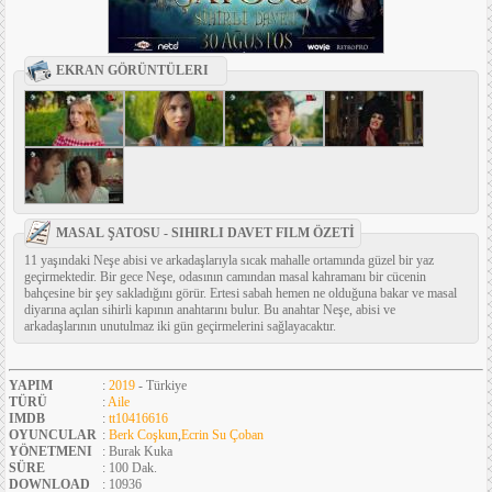
EKRAN GÖRÜNTÜLERI
MASAL ŞATOSU - SIHIRLI DAVET FILM ÖZETİ
11 yaşındaki Neşe abisi ve arkadaşlarıyla sıcak mahalle ortamında güzel bir yaz
geçirmektedir. Bir gece Neşe, odasının camından masal kahramanı bir cücenin
bahçesine bir şey sakladığını görür. Ertesi sabah hemen ne olduğuna bakar ve masal
diyarına açılan sihirli kapının anahtarını bulur. Bu anahtar Neşe, abisi ve
arkadaşlarının unutulmaz iki gün geçirmelerini sağlayacaktır.
YAPIM
:
2019
- Türkiye
TÜRÜ
:
Aile
IMDB
:
tt10416616
OYUNCULAR
:
Berk Coşkun
,
Ecrin Su Çoban
YÖNETMENI
: Burak Kuka
SÜRE
: 100 Dak.
DOWNLOAD
: 10936