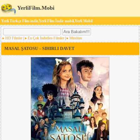
YerliFilm.Mobi
Yerli Türkçe Film indir,Yerli Film İndir mobil,Yerli Mobil
HD Filmler
|
En Çok İndirilen Filmler
|
Müslüm
MASAL ŞATOSU - SIHIRLI DAVET