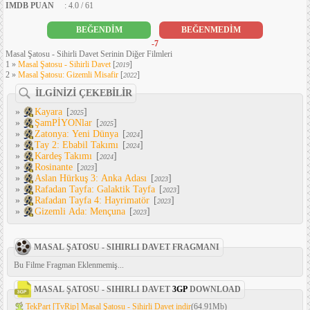
IMDB PUAN
: 4.0 / 61
BEĞENDİM
BEĞENMEDİM
-7
Masal Şatosu - Sihirli Davet Serinin Diğer Filmleri
1 »
Masal Şatosu - Sihirli Davet
[
]
2019
2 »
Masal Şatosu: Gizemli Misafir
[
]
2022
İLGİNİZİ ÇEKEBİLİR
»
Kayara
[
]
2025
»
ŞamPİYONlar
[
]
2025
»
Zatonya: Yeni Dünya
[
]
2024
»
Tay 2: Ebabil Takımı
[
]
2024
»
Kardeş Takımı
[
]
2024
»
Rosinante
[
]
2023
»
Aslan Hürkuş 3: Anka Adası
[
]
2023
»
Rafadan Tayfa: Galaktik Tayfa
[
]
2023
»
Rafadan Tayfa 4: Hayrimatör
[
]
2023
»
Gizemli Ada: Mençuna
[
]
2023
MASAL ŞATOSU - SIHIRLI DAVET FRAGMANI
Bu Filme Fragman Eklenmemiş...
MASAL ŞATOSU - SIHIRLI DAVET
3GP
DOWNLOAD
TekPart [TvRip] Masal Şatosu - Sihirli Davet indir
(64.91Mb)