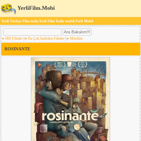
YerliFilm.Mobi
Yerli Türkçe Film indir,Yerli Film İndir mobil,Yerli Mobil
HD Filmler
|
En Çok İndirilen Filmler
|
Müslüm
ROSINANTE