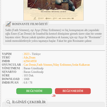
ROSINANTE FILM ÖZETİ
Salih (Fatih Sönmez), eşi Ayşe (Nilay Erdönmez) ve hiç konuşmayan altı yaşındaki
oğlu Emre (Can Demir) ile İstanbul'da kentsel dönüşüme girmek üzere olan bir semtte
hayatını sürer. Beyaz yakalı işinden çıkarılınca ek kazanç için eşi Ayşe ile "Rosinante"
isimli motosikletleriyle yolcu taşımaya başlar. Fakat bir gün Rosinante çalınır.
YAPIM
:
2023
- Türkiye
TÜRÜ
:
Aile
,
Dram
IMDB
:
tt29414950
OYUNCULAR
:
Can Demir
,
Fatih Sönmez
,
Nilay Erdönmez
,
Sedat Kalkavan
YÖNETMENI
: Baran Gündüzalp
SENARYO
: Baran Gündüzalp
SÜRE
: 103 Dak.
DOWNLOAD
: 1068
IMDB PUAN
: 6.8 / 78
BEĞENDİM
BEĞENMEDİM
-20
İLGİNİZİ ÇEKEBİLİR