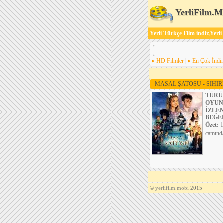
YerliFilm.M
Yerli Türkçe Film indir,Yerli
HD Filmler
|
En Çok İndir
MASAL ŞATOSU - SIHIR
TÜRÜ
OYUN
İZLE
BEĞE
Özet:
1
camında
©
yerlifilm.mobi
2015