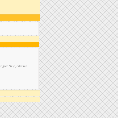
ir gece Neşe, odasının