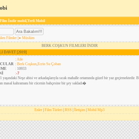
obi
 Film İndir mobil,Yerli Mobil
ilen Filmler
|
Müslüm
BERK COŞKUN FILMLERI İNDIR
LI DAVET
[2019]
:
Aile
CULAR
:
Berk Coşkun
,
Ecrin Su Çoban
NME
: 10933
Nİ
:
-7
1 yaşındaki Neşe abisi ve arkadaşlarıyla sıcak mahalle ortamında güzel bir yaz geçirmektedir. B
n masal kahramanı bir cücenin bahçesine bir şey sakladı�
Enler
|
Film Türleri
|
RSS
|
İletişim
|
Mobil Mp3