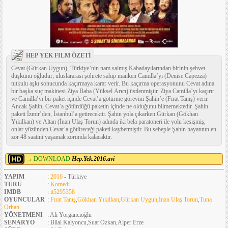
HEP YEK FILM ÖZETİ
Cevat (Gürkan Uygun), Türkiye’nin nam salmış Kabadayılarından birinin şehvet
düşkünü oğludur; uluslararası şöhrete sahip manken Camilla’yı (Denise Capezza)
tutkulu aşkı sonucunda kaçırmaya karar verir. Bu kaçırma operasyonunu Cevat adına
bir başka suç makinesi Ziya Baba (Yüksel Arıcı) üstlenmiştir. Ziya Camilla’yı kaçırır
ve Camilla’yı bir paket içinde Cevat’a götürme görevini Şahin’e (Fırat Tanış) verir.
Ancak Şahin, Cevat’a götürdüğü paketin içinde ne olduğunu bilmemektedir. Şahin
paketi İzmir’den, İstanbul’a getirecektir. Şahin yola çıkarken Gürkan (Gökhan
Yıkılkan) ve Altan (İnan Ulaş Torun) adında iki bela paratoneri ile yolu kesişmiş,
onlar yüzünden Cevat’a götüreceği paketi kaybetmiştir. Bu sebeple Şahin hayatının en
zor 48 saatini yaşamak zorunda kalacaktır.
→ DOWNLOAD
Hep.Yek.2016.avi
YAPIM
:
2016
- Türkiye
TÜRÜ
:
Komedi
IMDB
:
tt5295358
OYUNCULAR
:
Fırat Tanış
,
Gökhan Yıkılkan
,
Gürkan Uygun
,
İnan Ulaş Torun
,
Tuna
Orhan
YÖNETMENI
: Ali Yorgancıoğlu
SENARYO
: Bilal Kalyoncu,Suat Özkan,Alper Erze