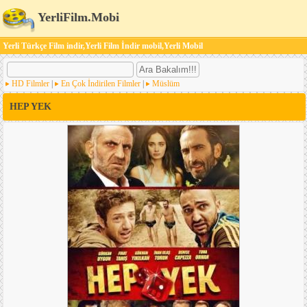
YerliFilm.Mobi
Yerli Türkçe Film indir,Yerli Film İndir mobil,Yerli Mobil
HD Filmler
|
En Çok İndirilen Filmler
|
Müslüm
HEP YEK