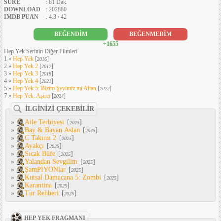
SÜRE
: 81 Dak.
DOWNLOAD
: 202880
IMDB PUAN
: 4.3 / 42
BEĞENDİM
BEĞENMEDİM
+1655
Hep Yek Serinin Diğer Filmleri
1 »
Hep Yek
[
]
2016
2 »
Hep Yek 2
[
]
2017
3 »
Hep Yek 3
[
]
2018
4 »
Hep Yek 4
[
]
2021
5 »
Hep Yek 5: Bizim Şeyimiz mi Altan
[
]
2022
7 »
Hep Yek: Aşiret
[
]
2024
İLGİNİZİ ÇEKEBİLİR
»
Aile Terbiyesi
[
]
2025
»
Bay & Bayan Aslan
[
]
2025
»
C Takımı 2
[
]
2025
»
Ayakçı
[
]
2025
»
Sıcak Büfe
[
]
2025
»
Yalandan Sevgilim
[
]
2025
»
ŞamPİYONlar
[
]
2025
»
Kutsal Damacana 5: Zombi
[
]
2025
»
Karantina
[
]
2025
»
Tur Rehberi
[
]
2025
HEP YEK FRAGMANI