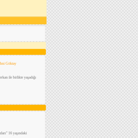
ihni Göktay
rkan ile birlikte yaşadığı
zları” 16 yaşındaki