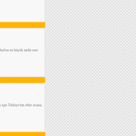
ul'un en büyük tarihi eser
 için Türkiye'nin öbür ucuna,