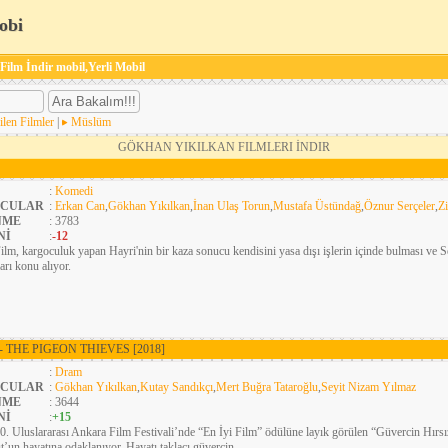
obi
 Film İndir mobil,Yerli Mobil
ilen Filmler
|
Müslüm
GÖKHAN YIKILKAN FILMLERI İNDIR
:
Komedi
CULAR
:
Erkan Can
,
Gökhan Yıkılkan
,
İnan Ulaş Torun
,
Mustafa Üstündağ
,
Öznur Serçeler
,
Z
NME
: 3783
Nİ
:
-12
ilm, kargoculuk yapan Hayri'nin bir kaza sonucu kendisini yasa dışı işlerin içinde bulması ve Se
arı konu alıyor.
- THE PIGEON THIEVES
[2018]
:
Dram
CULAR
:
Gökhan Yıkılkan
,
Kutay Sandıkçı
,
Mert Buğra Tataroğlu
,
Seyit Nizam Yılmaz
NME
: 3644
Nİ
:
+15
0. Uluslararası Ankara Film Festivali’nde “En İyi Film” ödülüne layık görülen “Güvercin Hırsı
un hayatına odaklanıyor. Hayatı taklacı güvercin