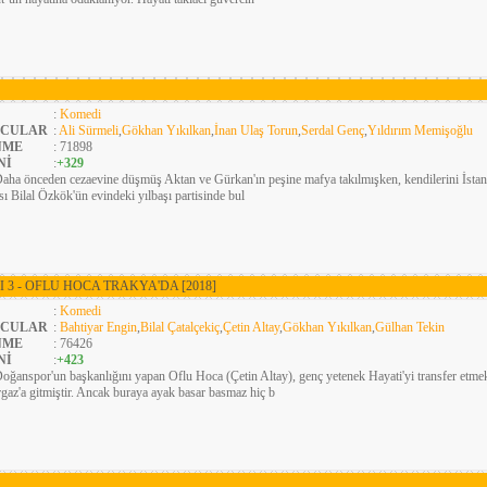
:
Komedi
CULAR
:
Ali Sürmeli
,
Gökhan Yıkılkan
,
İnan Ulaş Torun
,
Serdal Genç
,
Yıldırım Memişoğlu
NME
: 71898
Nİ
:
+329
aha önceden cezaevine düşmüş Aktan ve Gürkan'ın peşine mafya takılmışken, kendilerini İstanb
sı Bilal Özkök'ün evindeki yılbaşı partisinde bul
I 3 - OFLU HOCA TRAKYA'DA
[2018]
:
Komedi
CULAR
:
Bahtiyar Engin
,
Bilal Çatalçekiç
,
Çetin Altay
,
Gökhan Yıkılkan
,
Gülhan Tekin
NME
: 76426
Nİ
:
+423
oğanspor'un başkanlığını yapan Oflu Hoca (Çetin Altay), genç yetenek Hayati'yi transfer etmek
gaz'a gitmiştir. Ancak buraya ayak basar basmaz hiç b