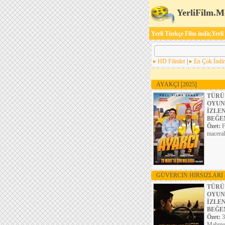
YerliFilm.M
Yerli Türkçe Film indir,Yerli
HD Filmler
|
En Çok İndir
AYAKÇI
[2025]
TÜRÜ
OYUN
İZLE
BEĞE
Özet:
F
maceral
GÜVERCIN HIRSIZLARI 
TÜRÜ
OYUN
İZLE
BEĞE
Özet:
3
Mahmut’