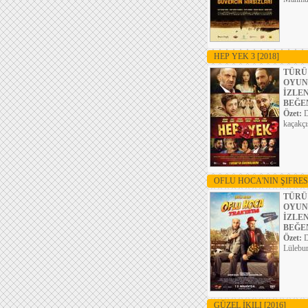
HEP YEK 3
[2018]
TÜRÜ
OYUN
İZLE
BEĞE
Özet:
D
kaçakçı
OFLU HOCA'NIN ŞIFRES
TÜRÜ
OYUN
İZLE
BEĞE
Özet:
D
Lülebur
GÜZEL İKILI
[2016]