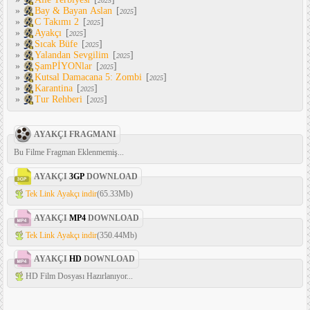
2025
»
Bay & Bayan Aslan
[
]
2025
»
C Takımı 2
[
]
2025
»
Ayakçı
[
]
2025
»
Sıcak Büfe
[
]
2025
»
Yalandan Sevgilim
[
]
2025
»
ŞamPİYONlar
[
]
2025
»
Kutsal Damacana 5: Zombi
[
]
2025
»
Karantina
[
]
2025
»
Tur Rehberi
[
]
2025
AYAKÇI FRAGMANI
Bu Filme Fragman Eklenmemiş...
AYAKÇI
3GP
DOWNLOAD
Tek Link Ayakçı indir
(65.33Mb)
AYAKÇI
MP4
DOWNLOAD
Tek Link Ayakçı indir
(350.44Mb)
AYAKÇI
HD
DOWNLOAD
HD Film Dosyası Hazırlanıyor...