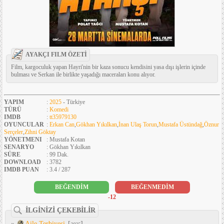
AYAKÇI FILM ÖZETİ
Film, kargoculuk yapan Hayri'nin bir kaza sonucu kendisini yasa dışı işlerin içinde
bulması ve Serkan ile birlikte yaşadığı maceraları konu alıyor.
YAPIM
:
2025
- Türkiye
TÜRÜ
:
Komedi
IMDB
:
tt35979130
OYUNCULAR
:
Erkan Can
,
Gökhan Yıkılkan
,
İnan Ulaş Torun
,
Mustafa Üstündağ
,
Öznur
Serçeler
,
Zihni Göktay
YÖNETMENI
: Mustafa Kotan
SENARYO
: Gökhan Yıkılkan
SÜRE
: 99 Dak.
DOWNLOAD
: 3782
IMDB PUAN
: 3.4 / 287
BEĞENDİM
BEĞENMEDİM
-12
İLGİNİZİ ÇEKEBİLİR
»
Aile Terbiyesi
[
]