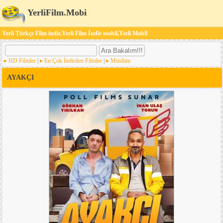
YerliFilm.Mobi
Yerli Türkçe Film indir,Yerli Film İndir mobil,Yerli Mobil
HD Filmler
|
En Çok İndirilen Filmler
|
Müslüm
AYAKÇI