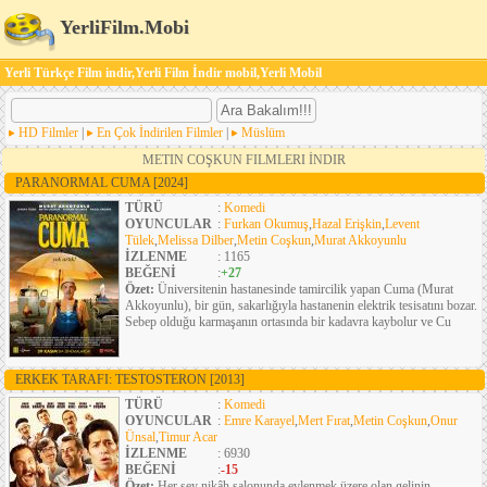
YerliFilm.Mobi
Yerli Türkçe Film indir,Yerli Film İndir mobil,Yerli Mobil
HD Filmler
|
En Çok İndirilen Filmler
|
Müslüm
METIN COŞKUN FILMLERI İNDIR
PARANORMAL CUMA
[2024]
TÜRÜ
:
Komedi
OYUNCULAR
:
Furkan Okumuş
,
Hazal Erişkin
,
Levent
Tülek
,
Melissa Dilber
,
Metin Coşkun
,
Murat Akkoyunlu
İZLENME
: 1165
BEĞENİ
:
+27
Özet:
Üniversitenin hastanesinde tamircilik yapan Cuma (Murat
Akkoyunlu), bir gün, sakarlığıyla hastanenin elektrik tesisatını bozar.
Sebep olduğu karmaşanın ortasında bir kadavra kaybolur ve Cu
ERKEK TARAFI: TESTOSTERON
[2013]
TÜRÜ
:
Komedi
OYUNCULAR
:
Emre Karayel
,
Mert Fırat
,
Metin Coşkun
,
Onur
Ünsal
,
Timur Acar
İZLENME
: 6930
BEĞENİ
:
-15
Özet:
Her şey nikâh salonunda evlenmek üzere olan gelinin