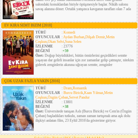
salondaki konuklardan biriyle öpüşmesiyle başlar. Nikâh salonu
savaş alanına döner. Ortalık yatışınca kavganın tarafları olan 7 ada
EV KIRA SEMT BIZIM
[2018]
TÜRÜ
:
Komedi
OYUNCULAR
:
Aydan Burhan
,
Dilşah Demir
,
Metin
Coşkun
,
Okan Selvi
,
Suna Selen
İZLENME
: 23776
BEĞENİ
:
+59
Özet:
Doğup büyüdükleri, bütün ömürlerini geçirdikleri semtte
yaşayan dar gelirli insanlar için zor zamanlar gelip çatmıştır, nitekim
giderek zenginlerin akınına uğrayan semtte, zenginler
ÇOK UZAK FAZLA YAKIN
[2016]
TÜRÜ
:
Dram
,
Romantik
OYUNCULAR
:
Burcu Biricik
,
Kaan Yılmaz
,
Metin
Coşkun
,
Özgün Çoban
,
Servet Pandur
İZLENME
: 13801
BEĞENİ
:
+38
Özet:
Üniversitede tanışan Aslı (Burcu Biricik) ve Cem'in (Özgün
Çoban) başladıkları tutkulu, zaman zaman tartışmalı ama aşk dolu
ilişkiyi anlatan film, 23 Eylül 2016'da gösterime giriyor.