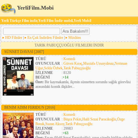
YerliFilm.Mobi
Yerli Türkçe Film indir,Yerli Film İndir mobil,Yerli Mobil
HD Filmler
|
En Çok İndirilen Filmler
|
Müslüm
TARIK PABUÇÇUOĞLU FILMLERI İNDIR
SÜNNET DAVASI
[2007]
TÜRÜ
:
Komedi
OYUNCULAR
:
Güven Kıraç
,
Mustafa Uzunyılmaz
,
Neriman
Uğur
,
Selda Özbek
,
Tarık Pabuççuoğlu
İZLENME
: 8120
BEĞENİ
:
+14
Özet:
Bir kaymakamla, ilçenin sünnetten sorumlu sağlık görevlisi
arasındaki komik ilişkiler...
BENIM ADIM FERIDUN
[2016]
TÜRÜ
:
Komedi
OYUNCULAR
:
Büşra Pekin
,
Halil Sezai Paracıkoğlu
,
Özge
Borak
,
Suzan Aksoy
,
Tarık Pabuççuoğlu
İZLENME
: 29983
BEĞENİ
:
+63
Özet:
Ersan (Halil Sezai Paracıkoğlu), uzun süredir birlikte olduğu