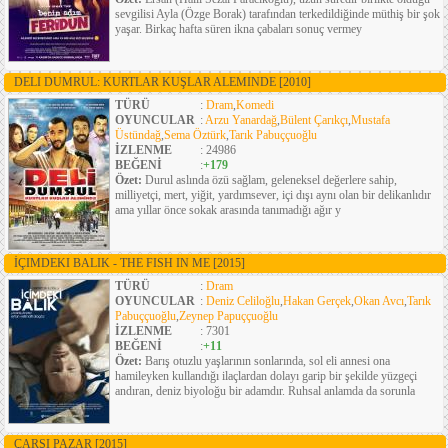
sevgilisi Ayla (Özge Borak) tarafından terkedildiğinde müthiş bir şok
yaşar. Birkaç hafta süren ikna çabaları sonuç vermey
DELI DUMRUL: KURTLAR KUŞLAR ALEMINDE
[2010]
TÜRÜ
:
Dram
,
Komedi
OYUNCULAR
:
Arzu Yanardağ
,
Bülent Çarıkçı
,
Mustafa
Üstündağ
,
Sema Öztürk
,
Tarık Pabuççuoğlu
İZLENME
: 24986
BEĞENİ
:
+179
Özet:
Durul aslında özü sağlam, geleneksel değerlere sahip,
milliyetçi, mert, yiğit, yardımsever, içi dışı aynı olan bir delikanlıdır
ama yıllar önce sokak arasında tanımadığı ağır y
İÇIMDEKI BALIK - THE FISH IN ME
[2015]
TÜRÜ
:
Dram
OYUNCULAR
:
Deniz Celiloğlu
,
Hakan Gerçek
,
Okan Avcı
,
Tarık
Pabuççuoğlu
,
Zeynep Papuççuoğlu
İZLENME
: 7301
BEĞENİ
:
+11
Özet:
Barış otuzlu yaşlarının sonlarında, sol eli annesi ona
hamileyken kullandığı ilaçlardan dolayı garip bir şekilde yüzgeçi
andıran, deniz biyoloğu bir adamdır. Ruhsal anlamda da sorunla
ÇARŞI PAZAR
[2015]