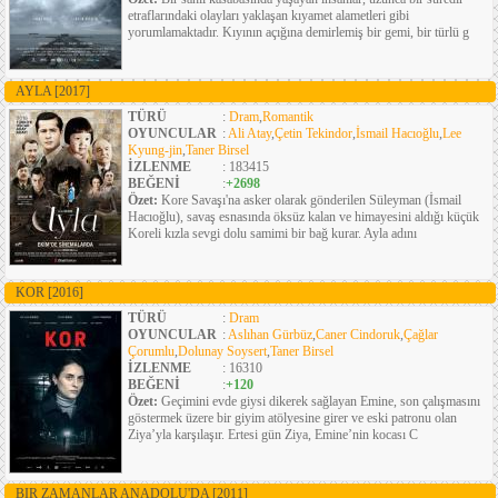
etraflarındaki olayları yaklaşan kıyamet alametleri gibi
yorumlamaktadır. Kıyının açığına demirlemiş bir gemi, bir türlü g
AYLA
[2017]
TÜRÜ
:
Dram
,
Romantik
OYUNCULAR
:
Ali Atay
,
Çetin Tekindor
,
İsmail Hacıoğlu
,
Lee
Kyung-jin
,
Taner Birsel
İZLENME
: 183415
BEĞENİ
:
+2698
Özet:
Kore Savaşı'na asker olarak gönderilen Süleyman (İsmail
Hacıoğlu), savaş esnasında öksüz kalan ve himayesini aldığı küçük
Koreli kızla sevgi dolu samimi bir bağ kurar. Ayla adını
KOR
[2016]
TÜRÜ
:
Dram
OYUNCULAR
:
Aslıhan Gürbüz
,
Caner Cindoruk
,
Çağlar
Çorumlu
,
Dolunay Soysert
,
Taner Birsel
İZLENME
: 16310
BEĞENİ
:
+120
Özet:
Geçimini evde giysi dikerek sağlayan Emine, son çalışmasını
göstermek üzere bir giyim atölyesine girer ve eski patronu olan
Ziya’yla karşılaşır. Ertesi gün Ziya, Emine’nin kocası C
BIR ZAMANLAR ANADOLU'DA
[2011]