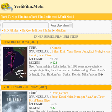
YerliFilm.Mobi
Yerli Türkçe Film indir,Yerli Film İndir mobil,Yerli Mobil
HD Filmler
|
En Çok İndirilen Filmler
|
Müslüm
TANER BIRSEL FILMLERI İNDIR
SENI BULDUM YA
[2021]
TÜRÜ
:
Komedi
OYUNCULAR
:
Bülent Emin Yarar
,
Ecem Uzun
,
Ezgi Mola
,
Serkan
Keskin
,
Taner Birsel
İZLENME
: 6370
BEĞENİ
:
+122
Özet:
Yapımcılığını Reha Erdem’in 1999 senesinde seyirciyle
buluşturduğu Kaç Para Kaç’tan beri birlikte olduğu Ömer Atay’ın
üstlendiği Seni Buldum Ya!, Serkan Keskin, Nihal Yalçın, B�
YOL KENARI - SIDEWAY
[2017]
TÜRÜ
:
Dram
,
Gerilim
OYUNCULAR
:
Ercan Kesal
,
Nalan Kuruçim
,
Rıza Akın
,
Taner
Birsel
,
Tansu Biçer
İZLENME
: 6772
BEĞENİ
:
+32
Özet:
Bir sahil kasabasında yaşayan insanlar, uzunca bir süredir