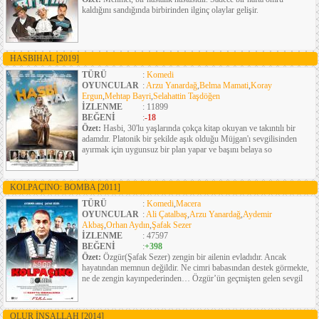
kaldığını sandığında birbirinden ilginç olaylar gelişir.
HASBIHAL
[2019]
TÜRÜ
:
Komedi
OYUNCULAR
:
Arzu Yanardağ
,
Belma Mamati
,
Koray
Ergun
,
Mehtap Bayri
,
Selahattin Taşdöğen
İZLENME
: 11899
BEĞENİ
:
-18
Özet:
Hasbi, 30'lu yaşlarında çokça kitap okuyan ve takıntılı bir
adamdır. Platonik bir şekilde aşık olduğu Müjgan'ı sevgilisinden
ayırmak için uygunsuz bir plan yapar ve başını belaya so
KOLPAÇINO: BOMBA
[2011]
TÜRÜ
:
Komedi
,
Macera
OYUNCULAR
:
Ali Çatalbaş
,
Arzu Yanardağ
,
Aydemir
Akbaş
,
Orhan Aydın
,
Şafak Sezer
İZLENME
: 47597
BEĞENİ
:
+398
Özet:
Özgür(Şafak Sezer) zengin bir ailenin evladıdır. Ancak
hayatından memnun değildir. Ne cimri babasından destek görmekte,
ne de zengin kayınpederinden… Özgür’ün geçmişten gelen sevgil
OLUR İNŞALLAH
[2014]