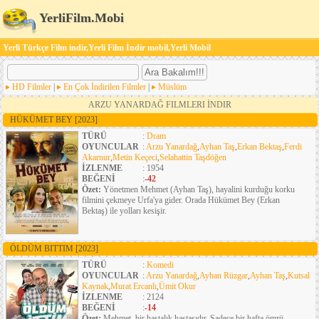
YerliFilm.Mobi
Yerli Türkçe Film indir,Yerli Film İndir mobil,Yerli Mobil
HD Filmler
|
En Çok İndirilen Filmler
|
Müslüm
ARZU YANARDAĞ FILMLERI İNDIR
HÜKÜMET BEY
[2023]
TÜRÜ
:
Dram
OYUNCULAR
:
Arzu Yanardağ
,
Ayhan Taş
,
Erkan Bektaş
,
Ferdi
Akarnur
,
Metin Keçeci
,
Selahattin Taşdöğen
İZLENME
: 1954
BEĞENİ
:
-42
Özet:
Yönetmen Mehmet (Ayhan Taş), hayalini kurduğu korku
filmini çekmeye Urfa'ya gider. Orada Hükümet Bey (Erkan
Bektaş) ile yolları kesişir.
ÖLDÜM BITTIM
[2023]
TÜRÜ
:
Komedi
OYUNCULAR
:
Arzu Yanardağ
,
Ayhan Rüzgar
,
Ayhan Taş
,
Kutsal
Kaynak
,
Murat Ercanlı
,
Ümit Okur
İZLENME
: 2124
BEĞENİ
:
-14
Özet:
Mehmet, bir hastalık hastasıdır. Sadece bir hafta ömrü