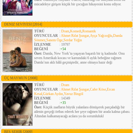
mücadeleye girişen küçük bir çocuğun hikayesini konu ediyor.
DENIZ SEVIYESI
[2014]
TÜRÜ
:
Dram
,
Komedi
,
Romantik
OYUNCULAR
:
Ahmet Rıfat Şungar
,
Ayça Yağcıoğlu
,
Damla
Sönmez
,
Sanem Öge
,
Serdar Yeğin
İZLENME
: 19797
BEĞENİ
:
+54
Özet:
Damla, New York’ta yaşayan başarılı bir iş kadınıdır. Onu
seven Amerikalı kocası ve karnındaki 6 aylık bebeğine rağmen
Damla’nın aklı hâlâ geçmiştedir, anne olmaya hazır deği
ÜÇ MAYMUN
[2008]
TÜRÜ
:
Dram
OYUNCULAR
:
Ahmet Rıfat Şungar
,
Cafer Köse
,
Ercan
Kesal
,
Gürkan Aydın
,
Yavuz Bingöl
İZLENME
: 14349
BEĞENİ
:
+35
Özet:
Küçük zaafların büyük yalanlara dönüşerek parçaladığı bir
ailenin gerçeği örtbas ederek her şeye rağmen bir arada kalma çabası.
Altından kalkamayacağı acılara ya da sorumlulukl
BEŞ ŞEHIR
[2009]