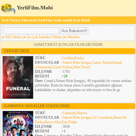
YerliFilm.Mobi
Yerli Türkçe Film indir,Yerli Film İndir mobil,Yerli Mobil
HD Filmler
|
En Çok İndirilen Filmler
|
Müslüm
AHMET RIFAT ŞUNGAR FILMLERI İNDIR
CENAZE
[2023]
TÜRÜ
:
Gerilim
,
Korku
OYUNCULAR
:
Ahmet Rıfat Şungar
,
Cansu Türedi
,
Emrah
Altıntoprak
,
Gizem Erdem
,
Tekin Temel
İZLENME
: 1793
BEĞENİ
:
+20
Özet:
Cemal (Ahmet Rıfat Şungar), 40 yaşındaki bir cenaze arabası
şoförüdür. Rutin bir hayat süren Cemal'in gündüzleri ağlayan
kalabalıklar ve dualar; akşamları ise televizyon ve bira ile ge
GAMONYA: HAYALLER ÜLKESI
[2020]
TÜRÜ
:
Fantastik
,
Macera
OYUNCULAR
:
Ahmet Rıfat Şungar
,
Ali Uyandıran
,
Berat Efe
Parlar
,
Burcu Altın
,
Eda Döğer
İZLENME
: 3958
BEĞENİ
:
+1
Özet:
Gamonya: Hayaller Ülkesi, bilmediği bir dünyada zorlu bir