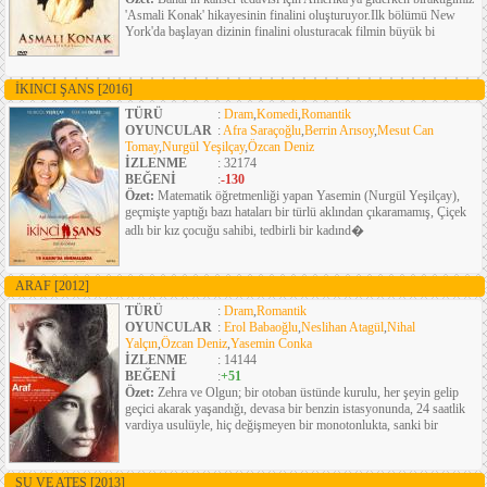
'Asmali Konak' hikayesinin finalini oluşturuyor.Ilk bölümü New
York'da başlayan dizinin finalini olusturacak filmin büyük bi
İKINCI ŞANS
[2016]
TÜRÜ
:
Dram
,
Komedi
,
Romantik
OYUNCULAR
:
Afra Saraçoğlu
,
Berrin Arısoy
,
Mesut Can
Tomay
,
Nurgül Yeşilçay
,
Özcan Deniz
İZLENME
: 32174
BEĞENİ
:
-130
Özet:
Matematik öğretmenliği yapan Yasemin (Nurgül Yeşilçay),
geçmişte yaptığı bazı hataları bir türlü aklından çıkaramamış, Çiçek
adlı bir kız çocuğu sahibi, tedbirli bir kadınd�
ARAF
[2012]
TÜRÜ
:
Dram
,
Romantik
OYUNCULAR
:
Erol Babaoğlu
,
Neslihan Atagül
,
Nihal
Yalçın
,
Özcan Deniz
,
Yasemin Conka
İZLENME
: 14144
BEĞENİ
:
+51
Özet:
Zehra ve Olgun; bir otoban üstünde kurulu, her şeyin gelip
geçici akarak yaşandığı, devasa bir benzin istasyonunda, 24 saatlik
vardiya usulüyle, hiç değişmeyen bir monotonlukta, sanki bir
SU VE ATEŞ
[2013]