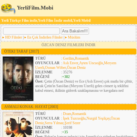
YerliFilm.Mobi
Yerli Türkçe Film indir,Yerli Film İndir mobil,Yerli Mobil
HD Filmler
|
En Çok İndirilen Filmler
|
Müslüm
ÖZCAN DENIZ FILMLERI İNDIR
ÖTEKI TARAF
[2017]
TÜRÜ
:
Gerilim
,
Romantik
OYUNCULAR
:
Aslı Enver
,
Ayten Uncuoğlu
,
Meryem
Uzerli
,
Osman Wöber
,
Özcan Deniz
İZLENME
: 35276
BEĞENİ
:
+382
Özet:
Çetin (Özcan Deniz) ve Ece (Aslı Enver) çok mutlu bir çifttir,
ancak Çetin'in Sara'dan (Meryem Uzerli) gelen cömert iş teklifini
kabul etmesi, ikilinin giderek uzaklaşmasına ve kavgalara ned
ASMALI KONAK: HAYAT
[2003]
TÜRÜ
:
Dram
,
Romantik
OYUNCULAR
:
İpek Tuzcuoğlu
,
Nurgül Yeşilçay
,
Özcan
Deniz
,
Serra Yılmaz
,
Şerif Sezer
İZLENME
: 10198
BEĞENİ
:
+35
Özet:
Bahar'ın kanser tedavisi için Amerika'ya giderken bıraktiğımız