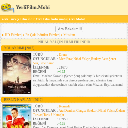
YerliFilm.Mobi
Yerli Türkçe Film indir,Yerli Film İndir mobil,Yerli Mobil
HD Filmler
|
En Çok İndirilen Filmler
|
Müslüm
NIHAL YALÇIN FILMLERI İNDIR
YOL AYRIMI
[2017]
TÜRÜ
:
Dram
OYUNCULAR
:
Mert Fırat
,
Nihal Yalçın
,
Rutkay Aziz
,
Şener
Şen
,
Tilbe Saran
İZLENME
: 21676
BEĞENİ
:
+125
Özet:
Mazhar Kozanlı (Şener Şen) çok büyük bir tekstil şirketinin
sahibidir. İş hayatında son derece profesyonel, ailesine karşı
duygusuzluk derecesinde katı bir adam olan Mazhar Bey, babasınd
BERLIN KAPLANI
[2012]
TÜRÜ
:
Komedi
OYUNCULAR
:
Ata Demirer
,
Cengiz Bozkurt
,
Nihal Yalçın
,
Özlem
Türkad
,
Tarık Ünlüoğlu
İZLENME
: 15950
BEĞENİ
:
+105
Özet:
Ata Demirer, yeni filmi Berlin Kaplanı'nda kariyeri boyunca