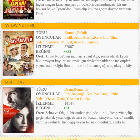
hiçbir maçını kazanamayan bir boksörü canlandıracak. Efsane
boksör Mike Tyson’dan ilham alıp koluna geçici dövme yaptıran
Dem
AY LAV YU
[2009]
TÜRÜ
:
Komedi
,
Politik
OYUNCULAR
:
Fadik Sevin Atasoy
,
Katie Gill
,
Nihal
Yalçın
,
Sermiyan Midyat
,
Steve Guttenberg
İZLENME
: 32007
BEĞENİ
:
+332
Özet:
Tinne Köyü’nün muhtarı Yusuf Ağa, resmi olarak kaydı
bulunmayan köyünü tanıtmak için devlet büyüklerine mektuplar
yazmaktadır. Oğlu İbrahim’i de sırf bu amaç uğruna, okuyup büy
ARAF
[2012]
TÜRÜ
:
Dram
,
Romantik
OYUNCULAR
:
Erol Babaoğlu
,
Neslihan Atagül
,
Nihal
Yalçın
,
Özcan Deniz
,
Yasemin Conka
İZLENME
: 14144
BEĞENİ
:
+51
Özet:
Zehra ve Olgun; bir otoban üstünde kurulu, her şeyin gelip
geçici akarak yaşandığı, devasa bir benzin istasyonunda, 24 saatlik
vardiya usulüyle, hiç değişmeyen bir monotonlukta, sanki bir