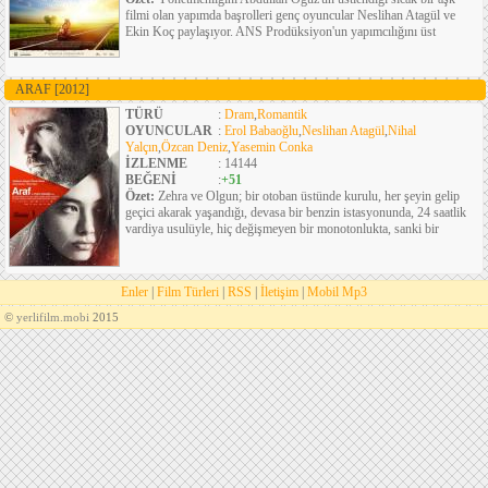
filmi olan yapımda başrolleri genç oyuncular Neslihan Atagül ve
Ekin Koç paylaşıyor. ANS Prodüksiyon'un yapımcılığını üst
ARAF
[2012]
TÜRÜ
:
Dram
,
Romantik
OYUNCULAR
:
Erol Babaoğlu
,
Neslihan Atagül
,
Nihal
Yalçın
,
Özcan Deniz
,
Yasemin Conka
İZLENME
: 14144
BEĞENİ
:
+51
Özet:
Zehra ve Olgun; bir otoban üstünde kurulu, her şeyin gelip
geçici akarak yaşandığı, devasa bir benzin istasyonunda, 24 saatlik
vardiya usulüyle, hiç değişmeyen bir monotonlukta, sanki bir
Enler
|
Film Türleri
|
RSS
|
İletişim
|
Mobil Mp3
©
yerlifilm.mobi
2015