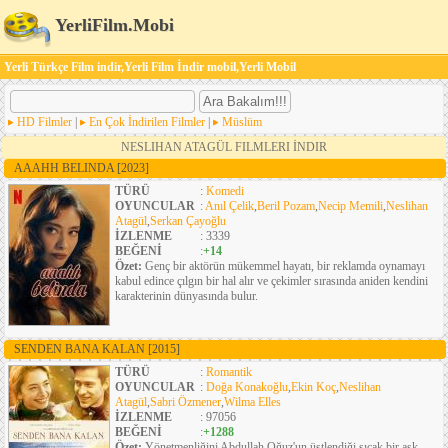
YerliFilm.Mobi
Yerli Türkçe Film indir,Yerli Film İndir mobil,Yerli Mobil
HD Filmler
|
En Çok İndirilen Filmler
|
Müslüm
NESLIHAN ATAGÜL FILMLERI İNDIR
AAAHH BELINDA
[2023]
TÜRÜ
:
Komedi
OYUNCULAR
:
Anıl Çelik
,
Beril Pozam
,
Necip Memili
,
Neslihan
Atagül
,
Serkan Çayoğlu
İZLENME
: 3339
BEĞENİ
:
+14
Özet:
Genç bir aktörün mükemmel hayatı, bir reklamda oynamayı
kabul edince çılgın bir hal alır ve çekimler sırasında aniden kendini
karakterinin dünyasında bulur.
SENDEN BANA KALAN
[2015]
TÜRÜ
:
Romantik
OYUNCULAR
:
Doğa Konakoğlu
,
Ekin Koç
,
Neslihan
Atagül
,
Sabri Özmener
,
Wilma Elles
İZLENME
: 97056
BEĞENİ
:
+1288
Özet:
Yönetmenliğini Abdullah Oğuz'un üstlendiği sıcak bir aşk