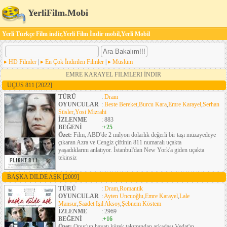
YerliFilm.Mobi
Yerli Türkçe Film indir,Yerli Film İndir mobil,Yerli Mobil
HD Filmler
|
En Çok İndirilen Filmler
|
Müslüm
EMRE KARAYEL FILMLERI İNDIR
UÇUS 811
[2022]
TÜRÜ
:
Dram
OYUNCULAR
:
Beste Bereket
,
Burcu Kara
,
Emre Karayel
,
Serhan
Süsler
,
Yosi Mizrahi
İZLENME
: 883
BEĞENİ
:
+25
Özet:
Film, ABD'de 2 milyon dolarlık değerli bir taşı müzayedeye
çıkaran Azra ve Cengiz çiftinin 811 numaralı uçakta
yaşadıklarını anlatıyor. İstanbul'dan New York'a giden uçakta
tekinsiz
BAŞKA DILDE AŞK
[2009]
TÜRÜ
:
Dram
,
Romantik
OYUNCULAR
:
Ayten Uncuoğlu
,
Emre Karayel
,
Lale
Mansur
,
Saadet Işıl Aksoy
,
Şebnem Köstem
İZLENME
: 2969
BEĞENİ
:
+16
Özet:
Onur'un hayatı kürek takımından arkadaşı Vedat'ın