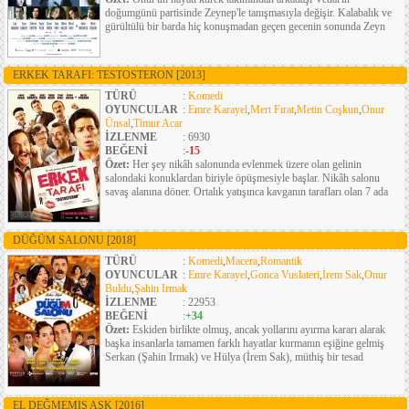
doğumgünü partisinde Zeynep'le tanışmasıyla değişir. Kalabalık ve
gürültülü bir barda hiç konuşmadan geçen gecenin sonunda Zeyn
ERKEK TARAFI: TESTOSTERON
[2013]
TÜRÜ
:
Komedi
OYUNCULAR
:
Emre Karayel
,
Mert Fırat
,
Metin Coşkun
,
Onur
Ünsal
,
Timur Acar
İZLENME
: 6930
BEĞENİ
:
-15
Özet:
Her şey nikâh salonunda evlenmek üzere olan gelinin
salondaki konuklardan biriyle öpüşmesiyle başlar. Nikâh salonu
savaş alanına döner. Ortalık yatışınca kavganın tarafları olan 7 ada
DÜĞÜM SALONU
[2018]
TÜRÜ
:
Komedi
,
Macera
,
Romantik
OYUNCULAR
:
Emre Karayel
,
Gonca Vuslateri
,
İrem Sak
,
Onur
Buldu
,
Şahin Irmak
İZLENME
: 22953
BEĞENİ
:
+34
Özet:
Eskiden birlikte olmuş, ancak yollarını ayırma kararı alarak
başka insanlarla tamamen farklı hayatlar kurmanın eşiğine gelmiş
Serkan (Şahin Irmak) ve Hülya (İrem Sak), müthiş bir tesad
EL DEĞMEMIŞ AŞK
[2016]