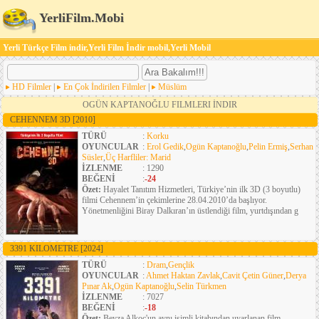
YerliFilm.Mobi
Yerli Türkçe Film indir,Yerli Film İndir mobil,Yerli Mobil
HD Filmler
|
En Çok İndirilen Filmler
|
Müslüm
OGÜN KAPTANOĞLU FILMLERI İNDIR
CEHENNEM 3D
[2010]
TÜRÜ
:
Korku
OYUNCULAR
:
Erol Gedik
,
Ogün Kaptanoğlu
,
Pelin Ermiş
,
Serhan
Süsler
,
Üç Harfliler: Marid
İZLENME
: 1290
BEĞENİ
:
-24
Özet:
Hayalet Tanıtım Hizmetleri, Türkiye’nin ilk 3D (3 boyutlu)
filmi Cehennem’in çekimlerine 28.04.2010’da başlıyor.
Yönetmenliğini Biray Dalkıran’ın üstlendiği film, yurtdışından g
3391 KILOMETRE
[2024]
TÜRÜ
:
Dram
,
Gençlik
OYUNCULAR
:
Ahmet Haktan Zavlak
,
Cavit Çetin Güner
,
Derya
Pınar Ak
,
Ogün Kaptanoğlu
,
Selin Türkmen
İZLENME
: 7027
BEĞENİ
:
-18
Özet:
Beyza Alkoç'un aynı isimli kitabından uyarlanan film,