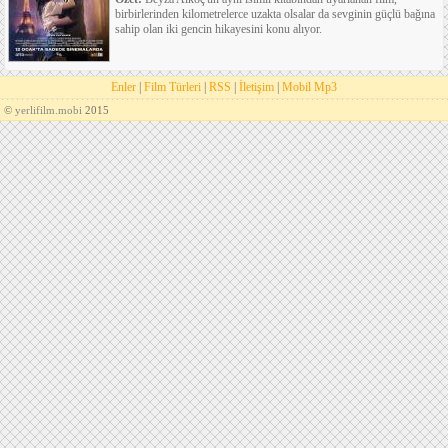
birbirlerinden kilometrelerce uzakta olsalar da sevginin güçlü bağına
sahip olan iki gencin hikayesini konu alıyor.
Enler
|
Film Türleri
|
RSS
|
İletişim
|
Mobil Mp3
©
yerlifilm.mobi
2015