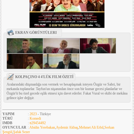
EKRAN GÖRÜNTÜLERI
KOLPAÇINO 4 4'LÜK FILM ÖZETİ
Aralarındaki düşmanlığa son vermek ve hesaplaşmak isteyen Özgür ve Sabri, bir
mekanda toplanırlar. Tayfun'un nişanından önce son bir kumar gecesi planlarlar ve
Özgür'ü bu özel gecede eşlik etmesi için davet ederler. Fakat Vural ve ekibi de mekâna
gelince işler değişir.
YAPIM
:
2023
- Türkiye
TÜRÜ
:
Komedi
IMDB
:
tt29454492
OYUNCULAR
:
Abidin Yerebakan
,
Aydemir Akbaş
,
Mehmet Ali Erbil
,
Serkan
Şengül
,
Şafak Sezer