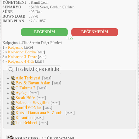
YÖNETMENI
: Kamil Çetin
SENARYO
: Şafak Sezer, Ceyhun Çelikten
SÜRE
: 95 Dak.
DOWNLOAD
: 7770
IMDB PUAN
: 2.8 / 1857
BEĞENDİM
BEĞENMEDİM
+127
Kolpaçino 4 4'lük Serinin Diğer Filmleri
1 »
Kolpaçino
[
]
2009
2 »
Kolpaçino: Bomba
[
]
2011
3 »
Kolpaçino 3. Devre
[
]
2016
4 »
Kolpaçino 4 4'lük
[
]
2023
İLGİNİZİ ÇEKEBİLİR
»
Aile Terbiyesi
[
]
2025
»
Bay & Bayan Aslan
[
]
2025
»
C Takımı 2
[
]
2025
»
Ayakçı
[
]
2025
»
Sıcak Büfe
[
]
2025
»
Yalandan Sevgilim
[
]
2025
»
ŞamPİYONlar
[
]
2025
»
Kutsal Damacana 5: Zombi
[
]
2025
»
Karantina
[
]
2025
»
Tur Rehberi
[
]
2025
KOLPAÇINO 4 4'LÜK FRAGMANI