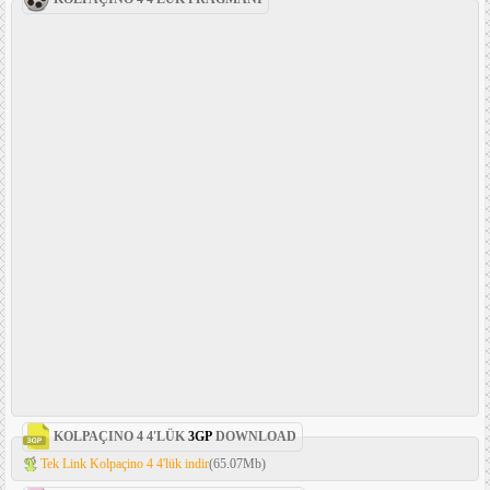
KOLPAÇINO 4 4'LÜK
3GP
DOWNLOAD
Tek Link Kolpaçino 4 4'lük indir
(65.07Mb)