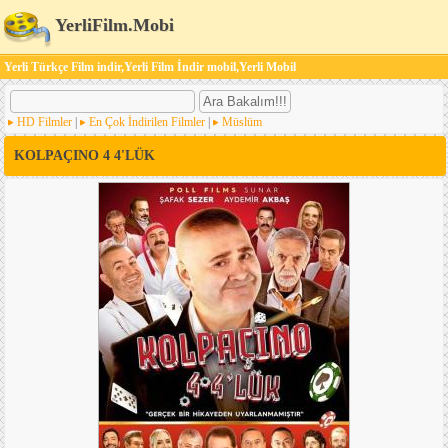
YerliFilm.Mobi
Yerli Türkçe Film indir,Yerli Film İndir mobil,Yerli Mobil
HD Filmler
|
En Çok İndirilen Filmler
|
Müslüm
KOLPAÇINO 4 4'LÜK