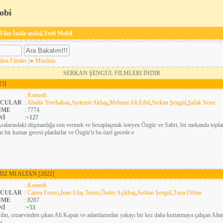
obi
 Film İndir mobil,Yerli Mobil
ilen Filmler
|
Müslüm
SERKAN ŞENGÜL FILMLERI İNDIR
23]
:
Komedi
CULAR
:
Abidin Yerebakan
,
Aydemir Akbaş
,
Mehmet Ali Erbil
,
Serkan Şengül
,
Şafak Sezer
NME
: 7774
Nİ
:
+127
ralarındaki düşmanlığa son vermek ve hesaplaşmak isteyen Özgür ve Sabri, bir mekanda toplan
n bir kumar gecesi planlarlar ve Özgür'ü bu özel gecede e
MIZ MI ALTAN
[2022]
:
Komedi
CULAR
:
Cansu Fırıncı
,
İnan Ulaş Torun
,
Önder Açıkbaş
,
Serkan Şengül
,
Tuna Orhan
NME
: 8287
Nİ
:
+53
ilm, cezaevinden çıkan Ali Kapan ve adamlarından yakayı bir kez daha kurtarmaya çalışan Altan
r.