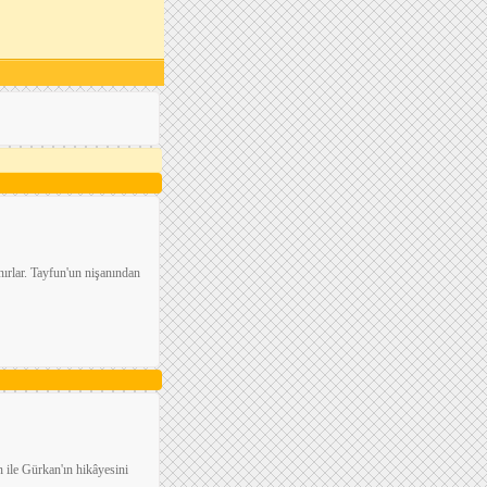
ırlar. Tayfun'un nişanından
 ile Gürkan'ın hikâyesini