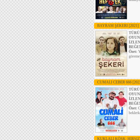
BAYRAM ŞEKERI
[2021]
TÜRÜ
OYUN
İZLE
BEĞE
Özet:
Y
göremey
CUMALI CEBER 666
[202
TÜRÜ
OYUN
İZLE
BEĞE
Özet:
C
beklerk
KUKLALI KÖŞK: HIRSI