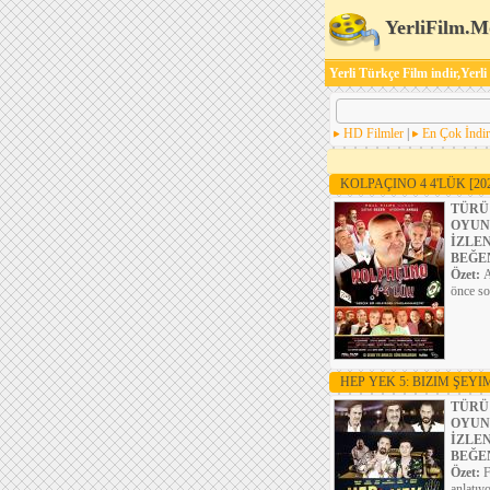
YerliFilm.M
Yerli Türkçe Film indir,Yerli
HD Filmler
|
En Çok İndir
KOLPAÇINO 4 4'LÜK
[20
TÜRÜ
OYUN
İZLE
BEĞE
Özet:
A
önce so
HEP YEK 5: BIZIM ŞEYI
TÜRÜ
OYUN
İZLE
BEĞE
Özet:
F
anlatıyo