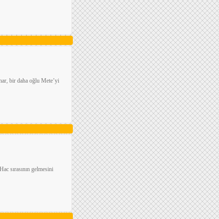
nar, bir daha oğlu Mete’yi
Hac sırasının gelmesini