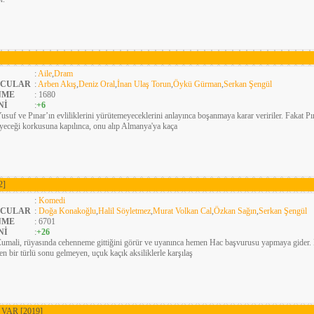
:
Aile
,
Dram
CULAR
:
Arben Akış
,
Deniz Oral
,
İnan Ulaş Torun
,
Öykü Gürman
,
Serkan Şengül
NME
: 1680
Nİ
:
+6
usuf ve Pınar’ın evliliklerini yürütemeyeceklerini anlayınca boşanmaya karar veririler. Fakat Pı
eceği korkusuna kapılınca, onu alıp Almanya'ya kaça
2]
:
Komedi
CULAR
:
Doğa Konakoğlu
,
Halil Söyletmez
,
Murat Volkan Cal
,
Özkan Sağın
,
Serkan Şengül
NME
: 6701
Nİ
:
+26
umali, rüyasında cehenneme gittiğini görür ve uyanınca hemen Hac başvurusu yapmaya gider. 
en bir türlü sonu gelmeyen, uçuk kaçık aksiliklerle karşılaş
Z VAR
[2019]