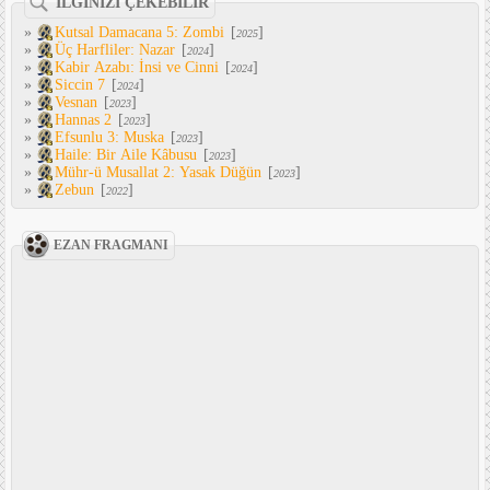
İLGİNİZİ ÇEKEBİLİR
»
Kutsal Damacana 5: Zombi
[
]
2025
»
Üç Harfliler: Nazar
[
]
2024
»
Kabir Azabı: İnsi ve Cinni
[
]
2024
»
Siccin 7
[
]
2024
»
Vesnan
[
]
2023
»
Hannas 2
[
]
2023
»
Efsunlu 3: Muska
[
]
2023
»
Haile: Bir Aile Kâbusu
[
]
2023
»
Mühr-ü Musallat 2: Yasak Düğün
[
]
2023
»
Zebun
[
]
2022
EZAN FRAGMANI