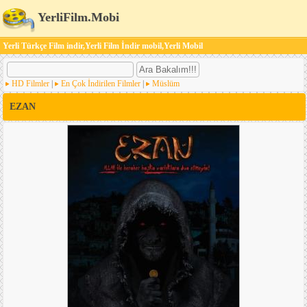
YerliFilm.Mobi
Yerli Türkçe Film indir,Yerli Film İndir mobil,Yerli Mobil
HD Filmler
|
En Çok İndirilen Filmler
|
Müslüm
EZAN