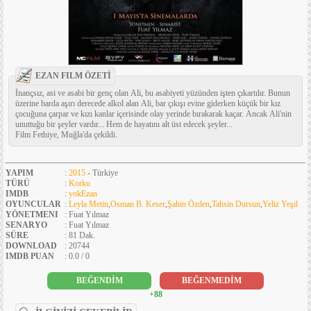
EZAN FILM ÖZETİ
İnançsız, asi ve asabi bir genç olan Ali, bu asabiyeti yüzünden işten çıkartılır. Bunun
üzerine barda aşırı derecede alkol alan Ali, bar çıkışı evine giderken küçük bir kız
çocuğuna çarpar ve kızı kanlar içerisinde olay yerinde bırakarak kaçar. Ancak Ali'nin
unuttuğu bir şeyler vardır... Hem de hayatını alt üst edecek şeyler...
Film Fethiye, Muğla'da çekildi.
YAPIM
:
2015
- Türkiye
TÜRÜ
:
Korku
IMDB
:
yokEzan
OYUNCULAR
:
Leyla Metin
,
Osman B. Keser
,
Şahin Özden
,
Tahsin Dursun
,
Yeliz Yeşil
YÖNETMENI
: Fuat Yılmaz
SENARYO
: Fuat Yılmaz
SÜRE
: 81 Dak.
DOWNLOAD
: 20744
IMDB PUAN
: 0.0 / 0
BEĞENDİM
BEĞENMEDİM
+88