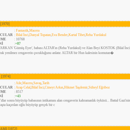
R
[1970]
:
Fantastik
,
Macera
CULAR
:
Bilal İnci
,
Danyal Topatan
,
Eva Bender
,
Kartal Tibet
,
Reha Yurdakul
NME
: 10768
Nİ
:
+87
ARKAN 'Gümüş Eyer', babası ALTAR'ın (Reha Yurdakul) ve Alan Beyi KOSTOK (Bilal İnci) 
rak yenilmez cengaverin çocukluğunu anlatır. ALTAR bir Hun kalesinin komutan�
U
[1974]
:
Aile
,
Macera
,
Savaş
,
Tarih
CULAR
:
Arap Celal
,
Bilal İnci
,
Cüneyt Arkın
,
Hikmet Taşdemir
,
Süheyl Eğriboz
NME
: 8517
Nİ
:
+43
ıllar sonra büyüyüp babasının intikamını alan cengaverin kahramanlık öyküsü... Battal Gazi'nin 
aşta kaçırılan oğlu büyüyüp gerçek bir c
KAMI
[1972]