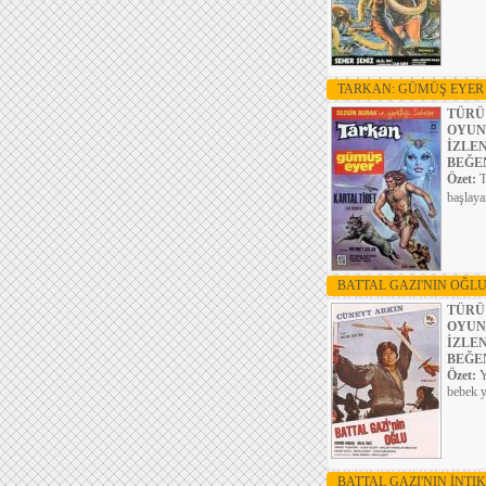
TARKAN: GÜMÜŞ EYE
TÜRÜ
OYUN
İZLE
BEĞE
Özet:
T
başlaya
BATTAL GAZI'NIN OĞL
TÜRÜ
OYUN
İZLE
BEĞE
Özet:
Y
bebek y
BATTAL GAZI'NIN İNTI