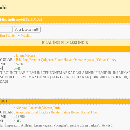
obi
 Film İndir mobil,Yerli Mobil
ilen Filmler
|
Müslüm
BILAL İNCI FILMLERI İNDIR
:
Dram
,
Macera
CULAR
:
Bilal İnci
,
Feridun Çölgeçen
,
Fikret Hakan
,
Osman Alyanak
,
Yılmaz Güney
NME
: 5736
Nİ
:
+41
VURGUNCULAR FİLMİ İKİ CEHENNEM ARKADASLARININ FİLMİDİR. İKİ ARKA
ÜDÜR CESİ (YILMAZ GÜNEY) KONT (FİKRET HAKAN). BİRBİRLERİNDEN HİÇ
DAŞI
[1971]
:
Aksiyon
,
Fantastik
,
Macera
,
Tarih
CULAR
:
Arap Celal
,
Bilal İnci
,
Eva Bender
,
Fatma Belgen
,
Kartal Tibet
NME
: 13796
Nİ
:
+83
un İmparatoru Atilla'nın kızını kaçıran Vikingler'in peşine düşen Tarkan'ın öyküsü.