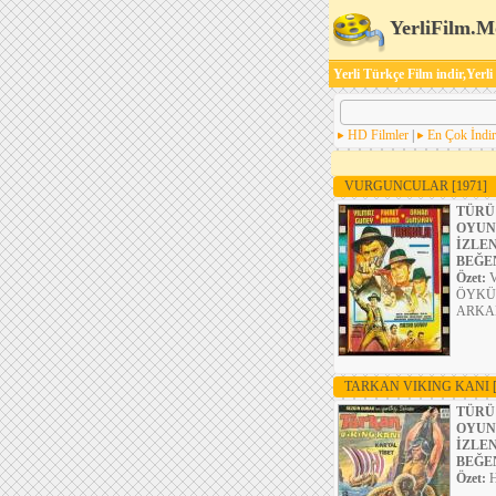
YerliFilm.M
Yerli Türkçe Film indir,Yerli
HD Filmler
|
En Çok İndir
VURGUNCULAR
[1971]
TÜRÜ
OYUN
İZLE
BEĞE
Özet:
ÖYKÜS
ARKA
TARKAN VIKING KANI
TÜRÜ
OYUN
İZLE
BEĞE
Özet:
H