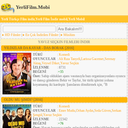
YerliFilm.Mobi
Yerli Türkçe Film indir,Yerli Film İndir mobil,Yerli Mobil
HD Filmler
|
En Çok İndirilen Filmler
|
Müslüm
YAVUZ SEÇKIN FILMLERI İNDIR
YILDIZLAR DA KAYAR - DAS BORAK
[2016]
TÜRÜ
:
Komedi
OYUNCULAR
:
Ali Rıza Tanyeli
,
Larissa Gacemer
,
Serenay
Aktaş
,
Veysel Diker
,
Yavuz Seçkin
İZLENME
: 8731
BEĞENİ
:
+35
Özet:
Sahip oldukları ajans vasıtasıyla bazı organizasyonlara oyuncu
ve dansçı gönderen Bekir ve Tayfur, bir türlü işlerini yoluna
koyamamış iki kardeştir. Şanslarını döndürmek için, “B
OLDU MU ŞIMDI?
[2016]
TÜRÜ
:
Komedi
OYUNCULAR
:
Emre Mutlu
,
Orhan Aydın
,
Seda Güven
,
Serkan
Şengül
,
Yavuz Seçkin
İZLENME
: 22342
BEĞENİ
:
+76
Özet:
Hayatı boyunca yanlış anlaşılmalar ve talihsizliklerden çok