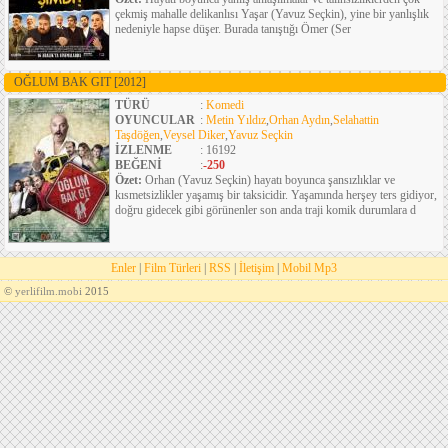
çekmiş mahalle delikanlısı Yaşar (Yavuz Seçkin), yine bir yanlışlık
nedeniyle hapse düşer. Burada tanıştığı Ömer (Ser
OĞLUM BAK GIT
[2012]
TÜRÜ
:
Komedi
OYUNCULAR
:
Metin Yıldız
,
Orhan Aydın
,
Selahattin
Taşdöğen
,
Veysel Diker
,
Yavuz Seçkin
İZLENME
: 16192
BEĞENİ
:
-250
Özet:
Orhan (Yavuz Seçkin) hayatı boyunca şansızlıklar ve
kısmetsizlikler yaşamış bir taksicidir. Yaşamında herşey ters gidiyor,
doğru gidecek gibi görünenler son anda traji komik durumlara d
Enler
|
Film Türleri
|
RSS
|
İletişim
|
Mobil Mp3
©
yerlifilm.mobi
2015