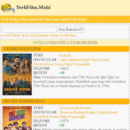
YerliFilm.Mobi
Yerli Türkçe Film indir,Yerli Film İndir mobil,Yerli Mobil
HD Filmler
|
En Çok İndirilen Filmler
|
Müslüm
TUĞÇE KURŞUNOĞLU FILMLERI İNDIR
GEÇMIŞ OLSUN
[2018]
TÜRÜ
:
Komedi
OYUNCULAR
:
Alper Saldıran
,
Birgül Ulusoy
,
Füsun
Demirel
,
Suzan Aksoy
,
Tuğçe Kurşunoğlu
İZLENME
: 16824
BEĞENİ
:
+40
Özet:
Evlendirme makinesi olan Ülfet Teyze tek oğlu Oğuz’un
hasretiyle yanıp tutuşmaktadır. Mahallede uçan kuşu bile evlendiren
Ülfet Teyze’nin en büyük düşmanı ise Firdevs’tir. Ülfet,
BIZ SIZE DÖNERIZ
[2017]
TÜRÜ
:
Dram
,
Gençlik
,
Komedi
OYUNCULAR
:
Bestemsu Özdemir
,
Çağlar Ertuğrul
,
Hande
Soral
,
Tarık Ündüz
,
Tuğçe Kurşunoğlu
İZLENME
: 21978
BEĞENİ
:
+99
Özet:
Filmde üniversiteden yeni mezun olmuş altı gencin, iş ararken