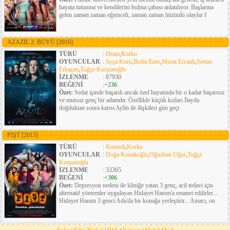
hayata tutunma ve kendilerini bulma çabası anlatılıyor. Başlarına
gelen zaman zaman eğienceli, zaman zaman hüzünlü olaylar f
AZAZIL 2: BÜYÜ
[2016]
TÜRÜ
:
Dram
,
Korku
OYUNCULAR
:
Ayça Kuru
,
Bedia Ener
,
Murat Ercanlı
,
Sertan
Erkaçan
,
Tuğçe Kurşunoğlu
İZLENME
: 87930
BEĞENİ
:
+236
Özet:
Sedat işinde başarılı ancak özel hayatında bir o kadar başarısız
ve mutsuz genç bir adamdır. Özellikle küçük kızları İlayda
doğduktan sonra karısı Aylin ile ilişkileri gün geçt
PIŞT
[2015]
TÜRÜ
:
Komedi
,
Korku
OYUNCULAR
:
Doğa Konakoğlu
,
Oğuzhan Uğur
,
Tuğçe
Kurşunoğlu
İZLENME
: 33365
BEĞENİ
:
+306
Özet:
Depresyon nedeni ile kliniğe yatan 3 genç, acil tedavi için
alternatif yöntemler uygulayan Hidayet Hanım'a emanet edilirler...
Hidayet Hanım 3 genci Ada'da bir konağa yerleştirir... Amacı, on