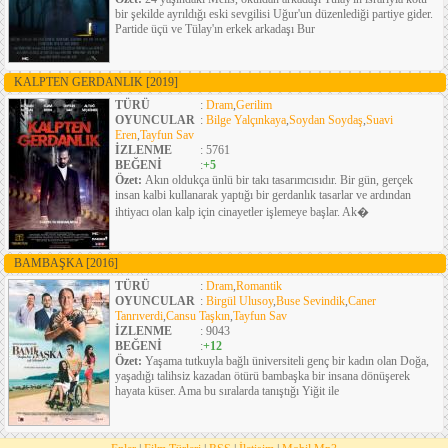
bir şekilde ayrıldığı eski sevgilisi Uğur'un düzenlediği partiye gider.
Partide üçü ve Tülay'ın erkek arkadaşı Bur
KALPTEN GERDANLIK
[2019]
TÜRÜ
:
Dram
,
Gerilim
OYUNCULAR
:
Bilge Yalçınkaya
,
Soydan Soydaş
,
Suavi
Eren
,
Tayfun Sav
İZLENME
: 5761
BEĞENİ
:
+5
Özet:
Akın oldukça ünlü bir takı tasarımcısıdır. Bir gün, gerçek
insan kalbi kullanarak yaptığı bir gerdanlık tasarlar ve ardından
ihtiyacı olan kalp için cinayetler işlemeye başlar. Ak�
BAMBAŞKA
[2016]
TÜRÜ
:
Dram
,
Romantik
OYUNCULAR
:
Birgül Ulusoy
,
Buse Sevindik
,
Caner
Tanrıverdi
,
Cansu Taşkın
,
Tayfun Sav
İZLENME
: 9043
BEĞENİ
:
+12
Özet:
Yaşama tutkuyla bağlı üniversiteli genç bir kadın olan Doğa,
yaşadığı talihsiz kazadan ötürü bambaşka bir insana dönüşerek
hayata küser. Ama bu sıralarda tanıştığı Yiğit ile