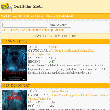
YerliFilm.Mobi
Yerli Türkçe Film indir,Yerli Film İndir mobil,Yerli Mobil
HD Filmler
|
En Çok İndirilen Filmler
|
Müslüm
TAYFUN SAV FILMLERI İNDIR
HANNAS 2
[2023]
TÜRÜ
:
Korku
OYUNCULAR
:
Ali Oğuz Şenol
,
Hasan Ballıktaş
,
Sibel
Öztürk
,
Tayfun Sav
İZLENME
: 1707
BEĞENİ
:
+27
Özet:
Hannas 2, ailelerinin evlenmelerine izin vermemesi üzerine
kaçmaya karar veren bir çiftin yaşadıklarını konu ediyor. Ali ve Jale,
ilişkilerini ailelerine açıkladıklarında beklenmedik bir t
GERI DÖNDÜ
[2017]
TÜRÜ
:
Gerilim
,
Korku
OYUNCULAR
:
Belma Mamati
,
Çağrı Tokalı
,
Fatih Özaşar
,
İbrahim
Vurmaz
,
Tayfun Sav
İZLENME
: 5978
BEĞENİ
:
-16
Özet:
24 yaşındaki Melis, okuldan arkadaşı Tülay'ın ısrarıyla kötü