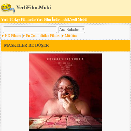
YerliFilm.Mobi
Yerli Türkçe Film indir,Yerli Film İndir mobil,Yerli Mobil
HD Filmler
|
En Çok İndirilen Filmler
|
Müslüm
MASKELER DE DÜŞER