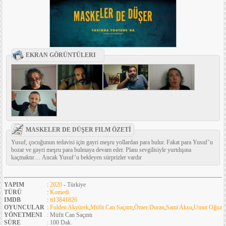
EKRAN GÖRÜNTÜLERI
MASKELER DE DÜŞER FILM ÖZETİ
Yusuf, çocuğunun tedavisi için gayri meşru yollardan para bulur. Fakat para Yusuf’u
bozar ve gayri meşru para bulmaya devam eder. Planı sevgilisiyle yurtdışına
kaçmaktır… Ancak Yusuf’u bekleyen sürprizler vardır
YAPIM
:
2020
- Türkiye
TÜRÜ
:
Komedi
IMDB
:
tt13841826
OYUNCULAR
:
Fulden Akyürek
,
Müfit Can Saçıntı
,
Ömer Duran
,
Sami Aksu
,
Umut Oğuz
YÖNETMENI
: Müfit Can Saçıntı
SÜRE
: 100 Dak.