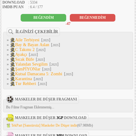
DOWNLOAD
: 5334
IMDB PUAN
: 6.4 / 177
BEĞENDİM
BEĞENMEDİM
-47
İLGİNİZİ ÇEKEBİLİR
»
Aile Terbiyesi
[
]
2025
»
Bay & Bayan Aslan
[
]
2025
»
C Takımı 2
[
]
2025
»
Ayakçı
[
]
2025
»
Sıcak Büfe
[
]
2025
»
Yalandan Sevgilim
[
]
2025
»
ŞamPİYONlar
[
]
2025
»
Kutsal Damacana 5: Zombi
[
]
2025
»
Karantina
[
]
2025
»
Tur Rehberi
[
]
2025
MASKELER DE DÜŞER FRAGMANI
Bu Filme Fragman Eklenmemiş...
MASKELER DE DÜŞER
3GP
DOWNLOAD
TekPart [Sansürsüz] Maskeler De Düşer indir
(67.98Mb)
MASKELER DE DÜŞER
MP4
DOWNLOAD