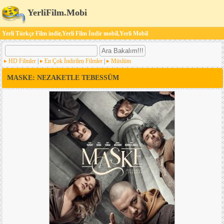
YerliFilm.Mobi
Yerli Türkçe Film indir,Yerli Film İndir mobil,Yerli Mobil
HD Filmler
|
En Çok İndirilen Filmler
|
Müslüm
MASKE: NEZAKETLE TEBESSÜM