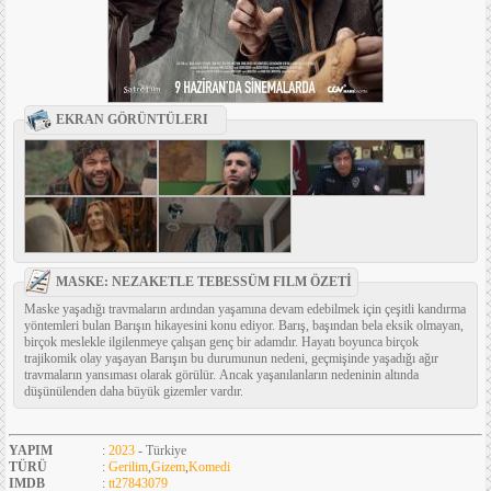
EKRAN GÖRÜNTÜLERI
MASKE: NEZAKETLE TEBESSÜM FILM ÖZETİ
Maske yaşadığı travmaların ardından yaşamına devam edebilmek için çeşitli kandırma
yöntemleri bulan Barışın hikayesini konu ediyor. Barış, başından bela eksik olmayan,
birçok meslekle ilgilenmeye çalışan genç bir adamdır. Hayatı boyunca birçok
trajikomik olay yaşayan Barışın bu durumunun nedeni, geçmişinde yaşadığı ağır
travmaların yansıması olarak görülür. Ancak yaşanılanların nedeninin altında
düşünülenden daha büyük gizemler vardır.
YAPIM
:
2023
- Türkiye
TÜRÜ
:
Gerilim
,
Gizem
,
Komedi
IMDB
:
tt27843079