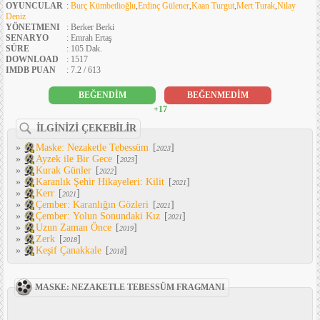
OYUNCULAR
:
Burç Kümbetlioğlu
,
Erdinç Gülener
,
Kaan Turgut
,
Mert Turak
,
Nilay
Deniz
YÖNETMENI
: Berker Berki
SENARYO
: Emrah Ertaş
SÜRE
: 105 Dak.
DOWNLOAD
: 1517
IMDB PUAN
: 7.2 / 613
BEĞENDİM
BEĞENMEDİM
+17
İLGİNİZİ ÇEKEBİLİR
»
Maske: Nezaketle Tebessüm
[
]
2023
»
Ayzek ile Bir Gece
[
]
2023
»
Kurak Günler
[
]
2022
»
Karanlık Şehir Hikayeleri: Kilit
[
]
2021
»
Kerr
[
]
2021
»
Çember: Karanlığın Gözleri
[
]
2021
»
Çember: Yolun Sonundaki Kız
[
]
2021
»
Uzun Zaman Önce
[
]
2019
»
Zerk
[
]
2018
»
Keşif Çanakkale
[
]
2018
MASKE: NEZAKETLE TEBESSÜM FRAGMANI