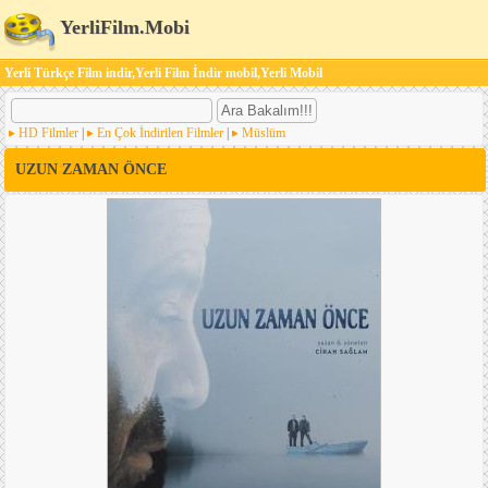
YerliFilm.Mobi
Yerli Türkçe Film indir,Yerli Film İndir mobil,Yerli Mobil
HD Filmler
|
En Çok İndirilen Filmler
|
Müslüm
UZUN ZAMAN ÖNCE