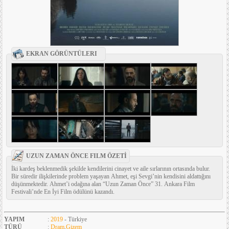
EKRAN GÖRÜNTÜLERI
UZUN ZAMAN ÖNCE FILM ÖZETİ
İki kardeş beklenmedik şekilde kendilerini cinayet ve aile sırlarının ortasında bulur.
Bir süredir ilişkilerinde problem yaşayan Ahmet, eşi Sevgi’nin kendisini aldattığını
düşünmektedir. Ahmet’i odağına alan “Uzun Zaman Önce” 31. Ankara Film
Festivali’nde En İyi Film ödülünü kazandı.
YAPIM
:
2019
- Türkiye
TÜRÜ
:
Dram
,
Gizem