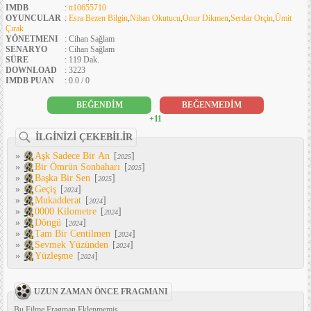
IMDB
:
tt10655710
OYUNCULAR
:
Esra Bezen Bilgin
,
Nihan Okutucu
,
Onur Dikmen
,
Serdar Orçin
,
Ümit
Çırak
YÖNETMENI
: Cihan Sağlam
SENARYO
: Cihan Sağlam
SÜRE
: 119 Dak.
DOWNLOAD
: 3223
IMDB PUAN
: 0.0 / 0
BEĞENDİM
BEĞENMEDİM
+11
İLGİNİZİ ÇEKEBİLİR
»
Aşk Sadece Bir An
[
]
2025
»
Bir Ömrün Sonbaharı
[
]
2025
»
Başka Bir Sen
[
]
2025
»
Geçiş
[
]
2024
»
Mukadderat
[
]
2024
»
0000 Kilometre
[
]
2024
»
Döngü
[
]
2024
»
Tam Bir Centilmen
[
]
2024
»
Sevmek Yüzünden
[
]
2024
»
Yüzleşme
[
]
2024
UZUN ZAMAN ÖNCE FRAGMANI
Bu Filme Fragman Eklenmemiş...