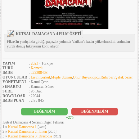
KUTSAL DAMACANA 4 FILM ÖZETİ
Fikret'in yanlışlıkla girdiği papazlık yolunda Vatikan'a kadar yükselmesinin ardından
yurda dönüş hikayesini konu alıyor.
YAPIM
:
2023
- Türkiye
TÜRÜ
:
Komedi
IMDB
:
tt22208468
OYUNCULAR
:
Ersin Korkut
,
Müjde Uzman
,
Onur Büyüktopçu
,
Ruhi Sarı
,
Şafak Sezer
YÖNETMENI
: Kamil Çetin
SENARYO
: Kamuran Süner
SÜRE
: 95 Dak.
DOWNLOAD
: 22044
IMDB PUAN
: 2.8 / 845
BEĞENDİM
BEĞENMEDİM
+275
Kutsal Damacana 4 Serinin Diğer Filmleri
1 »
Kutsal Damacana 1
[
]
2007
2 »
Kutsal Damacana 2: İtmen
[
]
2010
3 »
Kutsal Damacana 3: Dracoola
[
]
2011