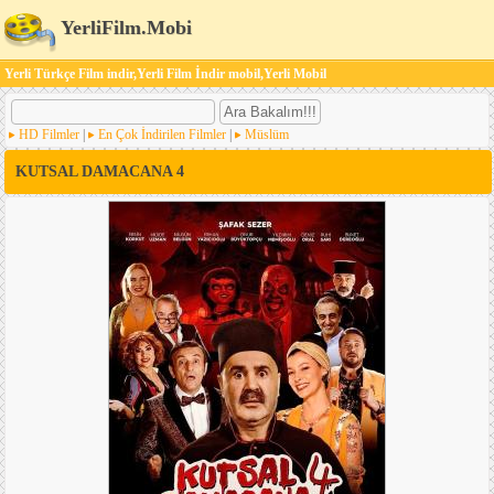
YerliFilm.Mobi
Yerli Türkçe Film indir,Yerli Film İndir mobil,Yerli Mobil
HD Filmler
|
En Çok İndirilen Filmler
|
Müslüm
KUTSAL DAMACANA 4