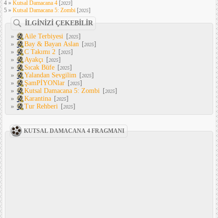
4 »
Kutsal Damacana 4
[
]
2023
5 »
Kutsal Damacana 5: Zombi
[
]
2025
İLGİNİZİ ÇEKEBİLİR
»
Aile Terbiyesi
[
]
2025
»
Bay & Bayan Aslan
[
]
2025
»
C Takımı 2
[
]
2025
»
Ayakçı
[
]
2025
»
Sıcak Büfe
[
]
2025
»
Yalandan Sevgilim
[
]
2025
»
ŞamPİYONlar
[
]
2025
»
Kutsal Damacana 5: Zombi
[
]
2025
»
Karantina
[
]
2025
»
Tur Rehberi
[
]
2025
KUTSAL DAMACANA 4 FRAGMANI