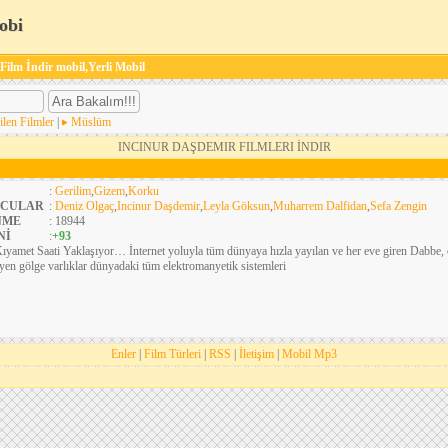
obi
 Film İndir mobil,Yerli Mobil
ilen Filmler
|
Müslüm
INCINUR DAŞDEMIR FILMLERI İNDIR
:
Gerilim
,
Gizem
,
Korku
CULAR
:
Deniz Olgaç
,
Incinur Daşdemir
,
Leyla Göksun
,
Muharrem Dalfidan
,
Sefa Zengin
NME
: 18944
Nİ
:
+93
ıyamet Saati Yaklaşıyor… İnternet yoluyla tüm dünyaya hızla yayılan ve her eve giren Dabbe, 
yen gölge varlıklar dünyadaki tüm elektromanyetik sistemleri
Enler
|
Film Türleri
|
RSS
|
İletişim
|
Mobil Mp3