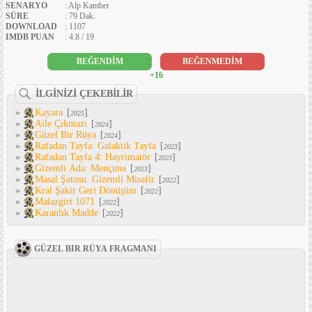
SENARYO
: Alp Kamber
SÜRE
: 79 Dak.
DOWNLOAD
: 1107
IMDB PUAN
: 4.8 / 19
BEĞENDİM
BEĞENMEDİM
+16
İLGİNİZİ ÇEKEBİLİR
»
Kayara
[
]
2025
»
Aile Çıkmazı
[
]
2024
»
Güzel Bir Rüya
[
]
2024
»
Rafadan Tayfa: Galaktik Tayfa
[
]
2023
»
Rafadan Tayfa 4: Hayrimatör
[
]
2023
»
Gizemli Ada: Mençuna
[
]
2023
»
Masal Şatosu: Gizemli Misafir
[
]
2022
»
Kral Şakir Geri Dönüşüm
[
]
2022
»
Malazgirt 1071
[
]
2022
»
Karanlık Madde
[
]
2022
GÜZEL BIR RÜYA FRAGMANI