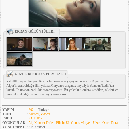
EKRAN GÖRÜNTÜLERI
GÜZEL BIR RÜYA FILM ÖZETİ
Yıl 2005, aylardan yaz. Küçük bir kasabada yaşayan iki çocuk Alper ve İlker,
Alper'in aşık olduğu film yıldızı Meryem'e ulaşmak hayaliyle Samsun/Ladik'ten
İstanbul'a uzanan zorlu bir maceraya atılır. Bu yolculuk; onlara kendileri, aileleri ve
kimlikleriyle ilgili yeni bir anlayış kazandırır.
YAPIM
:
2024
- Türkiye
TÜRÜ
:
Komedi
,
Macera
IMDB
:
tt31150421
OYUNCULAR
:
Alp Kamber
,
Didem Ellialtı
,
Efe Genez
,
Meryem Uzerli
,
Ömer Duran
YÖNETMENI
: Alp Kamber