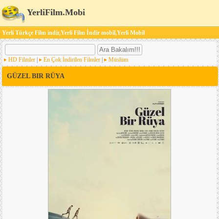
YerliFilm.Mobi
Yerli Türkçe Film indir,Yerli Film İndir mobil,Yerli Mobil
HD Filmler
|
En Çok İndirilen Filmler
|
Müslüm
GÜZEL BIR RÜYA