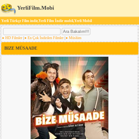
YerliFilm.Mobi
Yerli Türkçe Film indir,Yerli Film İndir mobil,Yerli Mobil
HD Filmler
|
En Çok İndirilen Filmler
|
Müslüm
BIZE MÜSAADE