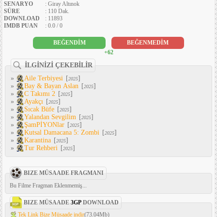
SENARYO
: Giray Altınok
SÜRE
: 110 Dak.
DOWNLOAD
: 11893
IMDB PUAN
: 0.0 / 0
BEĞENDİM
BEĞENMEDİM
+62
İLGİNİZİ ÇEKEBİLİR
»
Aile Terbiyesi
[
]
2025
»
Bay & Bayan Aslan
[
]
2025
»
C Takımı 2
[
]
2025
»
Ayakçı
[
]
2025
»
Sıcak Büfe
[
]
2025
»
Yalandan Sevgilim
[
]
2025
»
ŞamPİYONlar
[
]
2025
»
Kutsal Damacana 5: Zombi
[
]
2025
»
Karantina
[
]
2025
»
Tur Rehberi
[
]
2025
BIZE MÜSAADE FRAGMANI
Bu Filme Fragman Eklenmemiş...
BIZE MÜSAADE
3GP
DOWNLOAD
Tek Link Bize Müsaade indir
(73.04Mb)