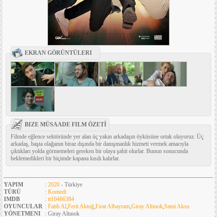
EKRAN GÖRÜNTÜLERI
BIZE MÜSAADE FILM ÖZETİ
Filmde eğlence sektöründe yer alan üç yakın arkadaşın öyküsüne ortak oluyoruz. Üç
arkadaş, başta olağanın biraz dışında bir danışmanlık hizmeti vermek amacıyla
çıktıkları yolda görmemeleri gereken bir olaya şahit olurlar. Bunun sonucunda
beklemedikleri bir biçimde kapana kısılı kalırlar.
YAPIM
:
2020
- Türkiye
TÜRÜ
:
Komedi
IMDB
:
tt10466384
OYUNCULAR
:
Fatih Al
,
Ferit Aktuğ
,
Fırat Albayram
,
Giray Altınok
,
Sami Aksu
YÖNETMENI
: Giray Altınok