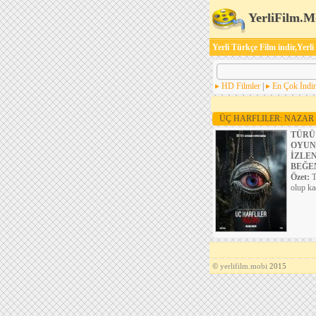
YerliFilm.M
Yerli Türkçe Film indir,Yerli
HD Filmler
|
En Çok İndir
ÜÇ HARFLILER: NAZAR
TÜRÜ
OYUN
İZLE
BEĞE
Özet:
T
olup ka
©
yerlifilm.mobi
2015