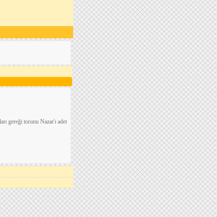
arı gereği torunu Nazar'ı adet