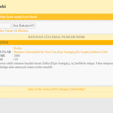
obi
 Film İndir mobil,Yerli Mobil
ilen Filmler
|
Müslüm
BATUHAN GÜLCEMAL FILMLERI İNDIR
[2024]
:
Korku
CULAR
:
Batuhan Gülcemal
,
Berfin Naz Uzar
,
Elçin Atamgüç
,
Elis Sezgin
,
Gülderen Güler
NME
: 2988
Nİ
:
+75
orun sahibi olmanın hayalini kuran Zeliha (Elçin Atamgüç), üç harflilerle anlaşır. Fakat anlaşmal
dınlığa adım atmasıyla onlara teslim etmelidi
Enler
|
Film Türleri
|
RSS
|
İletişim
|
Mobil Mp3