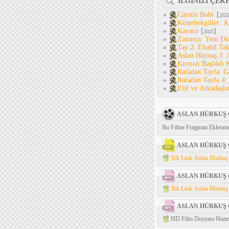
İLGİNİZİ ÇEK
»
Caretta Bobi
[
202
»
Köstebekgiller: 
»
Kayara
[
]
2025
»
Zatonya: Yeni D
»
Tay 2: Ebabil Ta
»
Aslan Hürkuş 3: 
»
Kırmızı Başlıklı
»
Rafadan Tayfa: G
»
Rafadan Tayfa 4:
»
Elif ve Arkadaşl
ASLAN HÜRKUŞ
Bu Filme Fragman Eklenme
ASLAN HÜRKUŞ
Tek Link Aslan Hürkuş
ASLAN HÜRKUŞ
Tek Link Aslan Hürkuş
ASLAN HÜRKUŞ
HD Film Dosyası Hazırl