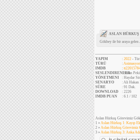
ASLAN HÜRKUŞ 
Gökbey ile bir araya gelen
YAPIM
:
2022
- Tür
TÜRÜ
:
Animasyo
IMDB
:
tt2201578
SESLENDIRENLER
: Sinan Pek
YÖNETMENI
: Haydar S
SENARYO
: Ali Hakan
SÜRE
: 91 Dak.
DOWNLOAD
: 2226
IMDB PUAN
: 6.1 / 102
Aslan Hürkuş Görevimiz Gökb
1 »
Aslan Hürkuş 1: Kayıp E
2 »
Aslan Hürkuş Görevimiz
3 »
Aslan Hürkuş 3: Anka Ad