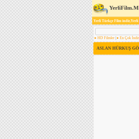
YerliFilm.M
Yerli Türkçe Film indir,Yerli
HD Filmler
|
En Çok İndir
ASLAN HÜRKUŞ GÖ