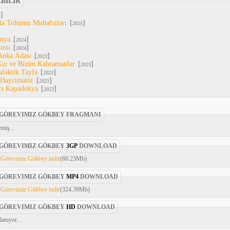
EBİLİR
]
5
Ata Tohumu Muhafızları
[
]
2025
ünya
[
]
2024
kımı
[
]
2024
Anka Adası
[
]
2023
 Kız ve Bizim Kahramanlar
[
]
2023
alaktik Tayfa
[
]
2023
 Hayrimatör
[
]
2023
arı Kapadokya
[
]
2023
 GÖREVIMIZ GÖKBEY FRAGMANI
miş...
 GÖREVIMIZ GÖKBEY
3GP
DOWNLOAD
 Görevimiz Gökbey indir
(60.23Mb)
 GÖREVIMIZ GÖKBEY
MP4
DOWNLOAD
 Görevimiz Gökbey indir
(324.39Mb)
 GÖREVIMIZ GÖKBEY
HD
DOWNLOAD
anıyor...