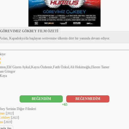
GÖREVIMIZ GÖKBEY FILM ÖZETİ
 Aslan, Kapadokya'da başlayan serüvenine ülkenin dört bir yanında devam ediyor.
kiye
n
4
inton,Elif Gizem Aykul,Kayra Özdemir,Fatih Özkul,Ali Hekimoğlu,Ekrem Tamer
inan Güngor
 Kaya
BEĞENDİM
BEĞENMEDİM
+65
ey Serinin Diğer Filmleri
lmas
[
]
2022
 Gökbey
[
]
2022
ası
[
]
2023