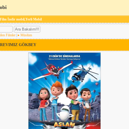
obi
 Film İndir mobil,Yerli Mobil
ilen Filmler
|
Müslüm
REVIMIZ GÖKBEY