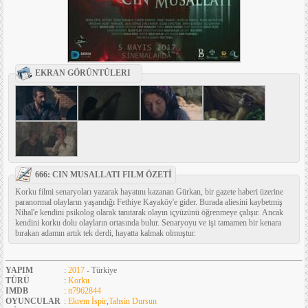
EKRAN GÖRÜNTÜLERI
666: CIN MUSALLATI FILM ÖZETİ
Korku filmi senaryoları yazarak hayatını kazanan Gürkan, bir gazete haberi üzerine
paranormal olayların yaşandığı Fethiye Kayaköy'e gider. Burada aliesini kaybetmiş
Nihal'e kendini psikolog olarak tanıtarak olayın içyüzünü öğrenmeye çalışır. Ancak
kendini korku dolu olayların ortasında bulur. Senaryoyu ve işi tamamen bir kenara
bırakan adamın artık tek derdi, hayatta kalmak olmuştur.
YAPIM
:
2017
- Türkiye
TÜRÜ
:
Korku
IMDB
:
tt7962844
OYUNCULAR
:
Ekrem İspir
,
Tahsin Dursun