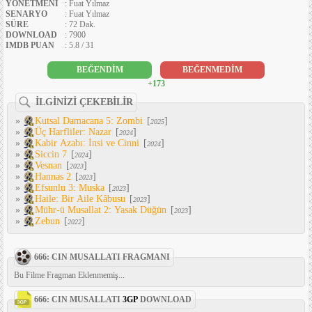
YÖNETMENI
: Fuat Yılmaz
SENARYO
: Fuat Yılmaz
SÜRE
: 72 Dak.
DOWNLOAD
: 7900
IMDB PUAN
: 5.8 / 31
BEĞENDİM
BEĞENMEDİM
+173
İLGİNİZİ ÇEKEBİLİR
»
Kutsal Damacana 5: Zombi
[
]
2025
»
Üç Harfliler: Nazar
[
]
2024
»
Kabir Azabı: İnsi ve Cinni
[
]
2024
»
Siccin 7
[
]
2024
»
Vesnan
[
]
2023
»
Hannas 2
[
]
2023
»
Efsunlu 3: Muska
[
]
2023
»
Haile: Bir Aile Kâbusu
[
]
2023
»
Mühr-ü Musallat 2: Yasak Düğün
[
]
2023
»
Zebun
[
]
2022
666: CIN MUSALLATI FRAGMANI
Bu Filme Fragman Eklenmemiş...
666: CIN MUSALLATI
3GP
DOWNLOAD