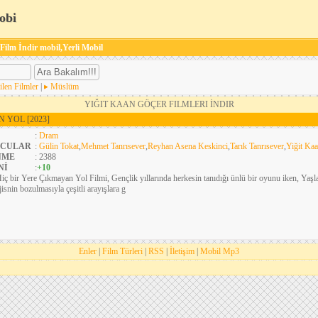
obi
 Film İndir mobil,Yerli Mobil
ilen Filmler
|
Müslüm
YIĞIT KAAN GÖÇER FILMLERI İNDIR
AN YOL
[2023]
:
Dram
CULAR
:
Gülin Tokat
,
Mehmet Tanrısever
,
Reyhan Asena Keskinci
,
Tarık Tanrısever
,
Yiğit Ka
NME
: 2388
Nİ
:
+10
iç bir Yere Çıkmayan Yol Filmi, Gençlik yıllarında herkesin tanıdığı ünlü bir oyunu iken, Yaşla
jisnin bozulmasıyla çeşitli arayışlara g
Enler
|
Film Türleri
|
RSS
|
İletişim
|
Mobil Mp3