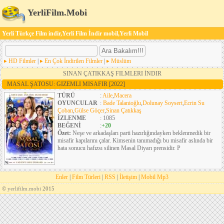
YerliFilm.Mobi
Yerli Türkçe Film indir,Yerli Film İndir mobil,Yerli Mobil
HD Filmler
|
En Çok İndirilen Filmler
|
Müslüm
SINAN ÇATIKKAŞ FILMLERI İNDIR
MASAL ŞATOSU: GIZEMLI MISAFIR
[2022]
TÜRÜ
:
Aile
,
Macera
OYUNCULAR
:
Bade Talanioğlu
,
Dolunay Soysert
,
Ecrin Su
Çoban
,
Gülse Göçer
,
Sinan Çatıkkaş
İZLENME
: 1085
BEĞENİ
:
+20
Özet:
Neşe ve arkadaşları parti hazırlığındayken beklenmedik bir
misafir kapılarını çalar. Kimsenin tanımadığı bu misafir aslında bir
hata sonucu hafızsı silinen Masal Diyarı prensidir. P
Enler
|
Film Türleri
|
RSS
|
İletişim
|
Mobil Mp3
©
yerlifilm.mobi
2015