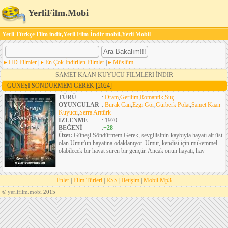
YerliFilm.Mobi
Yerli Türkçe Film indir,Yerli Film İndir mobil,Yerli Mobil
HD Filmler
|
En Çok İndirilen Filmler
|
Müslüm
SAMET KAAN KUYUCU FILMLERI İNDIR
GÜNEŞI SÖNDÜRMEM GEREK
[2024]
TÜRÜ
:
Dram
,
Gerilim
,
Romantik
,
Suç
OYUNCULAR
:
Burak Can
,
Ezgi Gör
,
Gürberk Polat
,
Samet Kaan
Kuyucu
,
Serra Arıtürk
İZLENME
: 1970
BEĞENİ
:
+28
Özet:
Güneşi Söndürmem Gerek, sevgilisinin kaybıyla hayatı alt üst
olan Umut'un hayatına odaklanıyor. Umut, kendisi için mükemmel
olabilecek bir hayat süren bir gençtir. Ancak onun hayatı, hay
Enler
|
Film Türleri
|
RSS
|
İletişim
|
Mobil Mp3
©
yerlifilm.mobi
2015