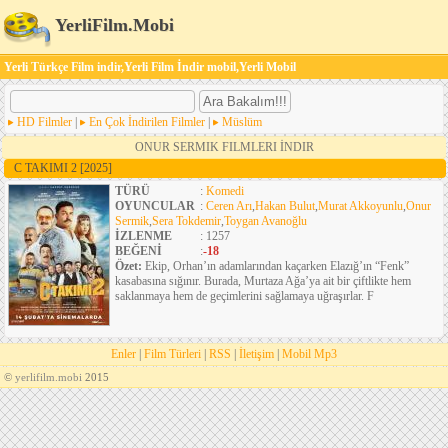
YerliFilm.Mobi
Yerli Türkçe Film indir,Yerli Film İndir mobil,Yerli Mobil
HD Filmler
|
En Çok İndirilen Filmler
|
Müslüm
ONUR SERMIK FILMLERI İNDIR
C TAKIMI 2
[2025]
TÜRÜ
:
Komedi
OYUNCULAR
:
Ceren Arı
,
Hakan Bulut
,
Murat Akkoyunlu
,
Onur
Sermik
,
Sera Tokdemir
,
Toygan Avanoğlu
İZLENME
: 1257
BEĞENİ
:
-18
Özet:
Ekip, Orhan’ın adamlarından kaçarken Elazığ’ın “Fenk”
kasabasına sığınır. Burada, Murtaza Ağa’ya ait bir çiftlikte hem
saklanmaya hem de geçimlerini sağlamaya uğraşırlar. F
Enler
|
Film Türleri
|
RSS
|
İletişim
|
Mobil Mp3
©
yerlifilm.mobi
2015