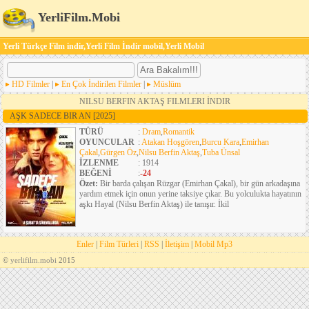
YerliFilm.Mobi
Yerli Türkçe Film indir,Yerli Film İndir mobil,Yerli Mobil
HD Filmler
|
En Çok İndirilen Filmler
|
Müslüm
NILSU BERFIN AKTAŞ FILMLERI İNDIR
AŞK SADECE BIR AN
[2025]
TÜRÜ
:
Dram
,
Romantik
OYUNCULAR
:
Atakan Hoşgören
,
Burcu Kara
,
Emirhan
Çakal
,
Gürgen Öz
,
Nilsu Berfin Aktaş
,
Tuba Ünsal
İZLENME
: 1914
BEĞENİ
:
-24
Özet:
Bir barda çalışan Rüzgar (Emirhan Çakal), bir gün arkadaşına
yardım etmek için onun yerine taksiye çıkar. Bu yolculukta hayatının
aşkı Hayal (Nilsu Berfin Aktaş) ile tanışır. İkil
Enler
|
Film Türleri
|
RSS
|
İletişim
|
Mobil Mp3
©
yerlifilm.mobi
2015