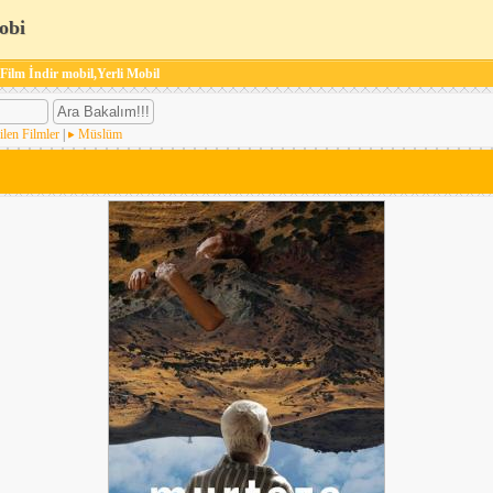
obi
 Film İndir mobil,Yerli Mobil
ilen Filmler
|
Müslüm