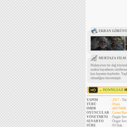
EKRAN GÖRÜNT
MURTAZA FILM 
Malatya'nın bir dağ köyünd
uzakta hayatlarını sürdürme
kızı hayatını kaybeder. Yaş
olmadığını hissetmiştir.
→ DOWNLOAD
M
YAPIM
:
2017
- Tür
TÜRÜ
:
Dram
IMDB
:
tt6679468
OYUNCULAR
:
Cezmi Bas
YÖNETMENI
: Özgür Sev
SENARYO
: Özgür Sev
SÜRE
: 93 Dak.