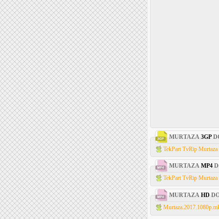
MURTAZA
3GP
D
TekPart TvRip Murtaza 
MURTAZA
MP4
D
TekPart TvRip Murtaza 
MURTAZA
HD
D
Murtaza.2017.1080p.mk