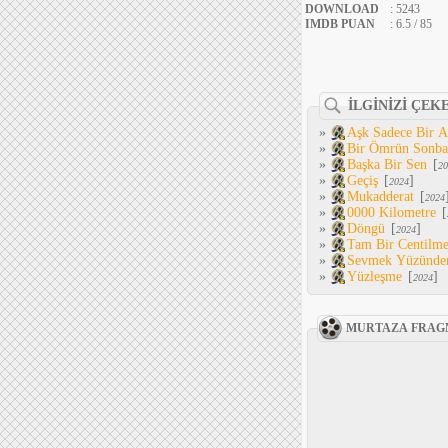
DOWNLOAD
: 5243
IMDB PUAN
: 6.5 / 85
İLGİNİZİ ÇEK
»
Aşk Sadece Bir 
»
Bir Ömrün Sonba
»
Başka Bir Sen
[
20
»
Geçiş
[
]
2024
»
Mukadderat
[
2024
»
0000 Kilometre
[
»
Döngü
[
]
2024
»
Tam Bir Centilm
»
Sevmek Yüzünde
»
Yüzleşme
[
]
2024
MURTAZA FRAG