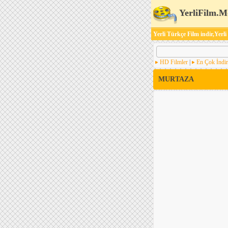
YerliFilm.M
Yerli Türkçe Film indir,Yerli
HD Filmler
|
En Çok İndir
MURTAZA