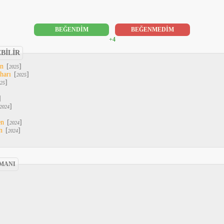
BEĞENDİM
BEĞENMEDİM
+4
EBİLİR
An
[
]
2025
harı
[
]
2025
]
25
]
]
2024
en
[
]
2024
n
[
]
2024
MANI