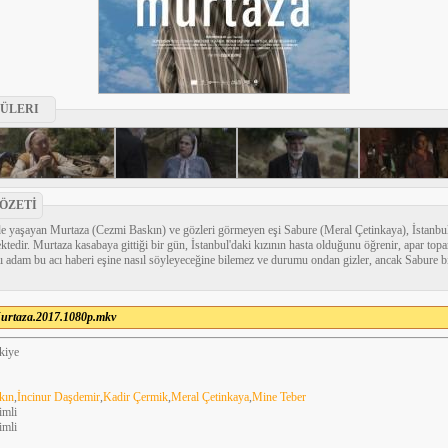
ÜLERI
ÖZETİ
e yaşayan Murtaza (Cezmi Baskın) ve gözleri görmeyen eşi Sabure (Meral Çetinkaya), İstanbu
ktedir. Murtaza kasabaya gittiği bir gün, İstanbul'daki kızının hasta olduğunu öğrenir, apar top
lı adam bu acı haberi eşine nasıl söyleyeceğine bilemez ve durumu ondan gizler, ancak Sabure b
urtaza.2017.1080p.mkv
kiye
kın
,
İncinur Daşdemir
,
Kadir Çermik
,
Meral Çetinkaya
,
Mine Teber
imli
imli