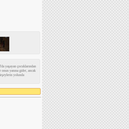
l'da yaşayan çocuklarından
ar onun yanına gider, ancak
irşeylerin yolunda