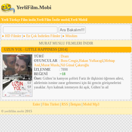
YerliFilm.Mobi
Yerli Türkçe Film indir,Yerli Film İndir mobil,Yerli Mobil
HD Filmler
|
En Çok İndirilen Filmler
|
Müslüm
MURAT MUSLU FILMLERI İNDIR
UZUN YOL - LITTLE HAPPINESS
[2014]
TÜRÜ
:
Dram
OYUNCULAR
:
Bora Cengiz
,
Hakan Yufkacıgil
,
Mehtap
Anıl
,
Murat Muslu
,
Nil Günal Çakıroğlu
İZLENME
: 7898
BEĞENİ
:
+18
Özet:
Gülten’in kamyon şoförü Fariz ile ilişkisini öğrenen ailesi,
ailelerinin ismine zarar gelmemesi için iki gencin görüşmelerini
yasaklar. Ayrı kalmak istemeyen iki aşık, Gülten’in ail
Enler
|
Film Türleri
|
RSS
|
İletişim
|
Mobil Mp3
©
yerlifilm.mobi
2015