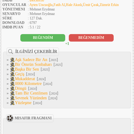
IMDB
:
tt4938930
OYUNCULAR
:
Ayten Uncuoğlu
,
Fatih Al
,
Hale Akınlı
,
Ümit Çırak
,
Zümrüt Erkin
YÖNETMENI
: Mehmet Eryılmaz
SENARYO
: Mehmet Eryılmaz
SÜRE
: 127 Dak.
DOWNLOAD
: 6797
IMDB PUAN
: 5.1 / 22
BEĞENDİM
BEĞENMEDİM
+1
İLGİNİZİ ÇEKEBİLİR
»
Aşk Sadece Bir An
[
]
2025
»
Bir Ömrün Sonbaharı
[
]
2025
»
Başka Bir Sen
[
]
2025
»
Geçiş
[
]
2024
»
Mukadderat
[
]
2024
»
0000 Kilometre
[
]
2024
»
Döngü
[
]
2024
»
Tam Bir Centilmen
[
]
2024
»
Sevmek Yüzünden
[
]
2024
»
Yüzleşme
[
]
2024
MISAFIR FRAGMANI