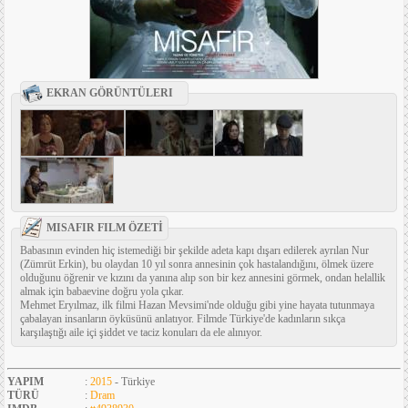
EKRAN GÖRÜNTÜLERI
MISAFIR FILM ÖZETİ
Babasının evinden hiç istemediği bir şekilde adeta kapı dışarı edilerek ayrılan Nur
(Zümrüt Erkin), bu olaydan 10 yıl sonra annesinin çok hastalandığını, ölmek üzere
olduğunu öğrenir ve kızını da yanına alıp son bir kez annesini görmek, ondan helallik
almak için babaevine doğru yola çıkar.
Mehmet Eryılmaz, ilk filmi Hazan Mevsimi'nde olduğu gibi yine hayata tutunmaya
çabalayan insanların öyküsünü anlatıyor. Filmde Türkiye'de kadınların sıkça
karşılaştığı aile içi şiddet ve taciz konuları da ele alınıyor.
YAPIM
:
2015
- Türkiye
TÜRÜ
:
Dram