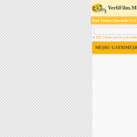
YerliFilm.M
Yerli Türkçe Film indir,Yerli
HD Filmler
|
En Çok İndir
MEŞRU GAYRIMEŞ